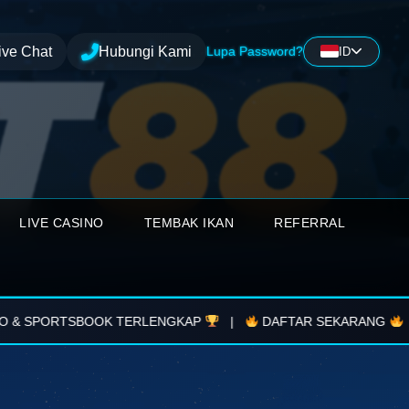
ive Chat
Hubungi Kami
Lupa Password?
ID
LIVE CASINO
TEMBAK IKAN
REFERRAL
LENGKAP
|
DAFTAR SEKARANG
|
SLOT GACOR PR