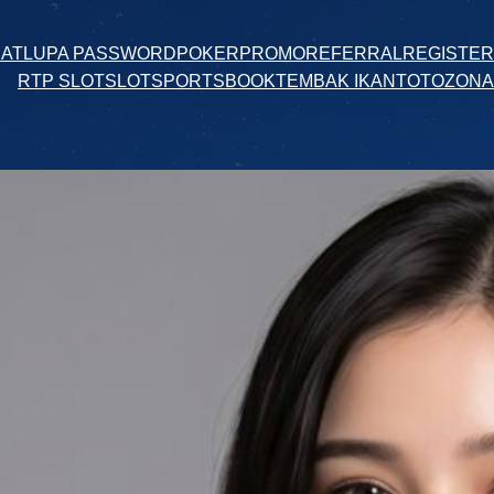
HAT
LUPA PASSWORD
POKER
PROMO
REFERRAL
REGISTER
RTP SLOT
SLOT
SPORTSBOOK
TEMBAK IKAN
TOTO
ZONA