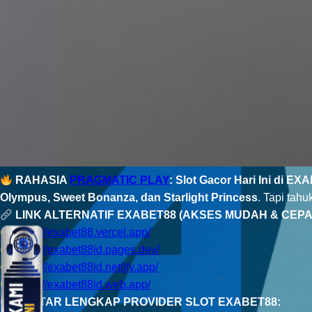
RAHASIA
PRAGMATIC PLAY
: Slot Gacor Hari Ini di EX
Olympus, Sweet Bonanza, dan Starlight Princess
. Tapi tah
LINK ALTERNATIF EXABET88 (AKSES MUDAH & CEPA
https://exabet88.vercel.app/
https://exabet88id.pages.dev/
https://exabet88id.netlify.app/
https://exabet88id.web.app/
DAFTAR LENGKAP PROVIDER SLOT EXABET88: