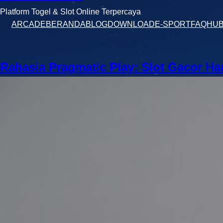
Platform Togel & Slot Online Terpercaya
ARCADE
BERANDA
BLOG
DOWNLOAD
E-SPORT
FAQ
HUB
Rahasia Pragmatic Play: Slot Gacor Ha