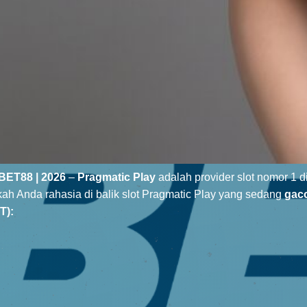
ABET88 | 2026
–
Pragmatic Play
adalah provider slot nomor 1
ukah Anda rahasia di balik slot Pragmatic Play yang sedang
gaco
T):