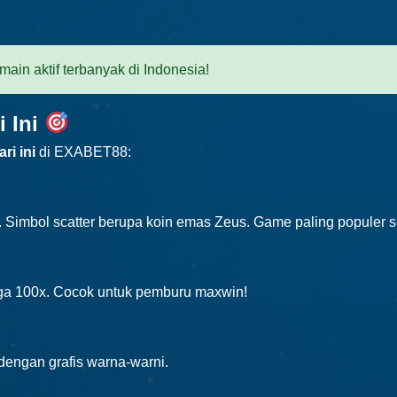
ain aktif terbanyak di Indonesia!
i Ini
ri ini
di EXABET88:
s. Simbol scatter berupa koin emas Zeus. Game paling populer
gga 100x. Cocok untuk pemburu maxwin!
 dengan grafis warna-warni.