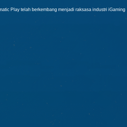
matic Play telah berkembang menjadi raksasa industri iGaming