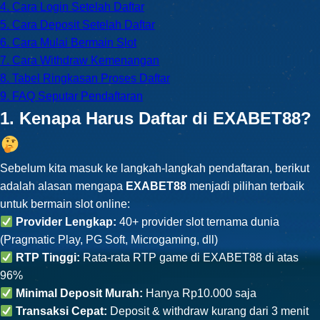
4. Cara Login Setelah Daftar
5. Cara Deposit Setelah Daftar
6. Cara Mulai Bermain Slot
7. Cara Withdraw Kemenangan
8. Tabel Ringkasan Proses Daftar
9. FAQ Seputar Pendaftaran
1. Kenapa Harus Daftar di EXABET88?
Sebelum kita masuk ke langkah-langkah pendaftaran, berikut
adalah alasan mengapa
EXABET88
menjadi pilihan terbaik
untuk bermain slot online:
Provider Lengkap:
40+ provider slot ternama dunia
(Pragmatic Play, PG Soft, Microgaming, dll)
RTP Tinggi:
Rata-rata RTP game di EXABET88 di atas
96%
Minimal Deposit Murah:
Hanya Rp10.000 saja
Transaksi Cepat:
Deposit & withdraw kurang dari 3 menit