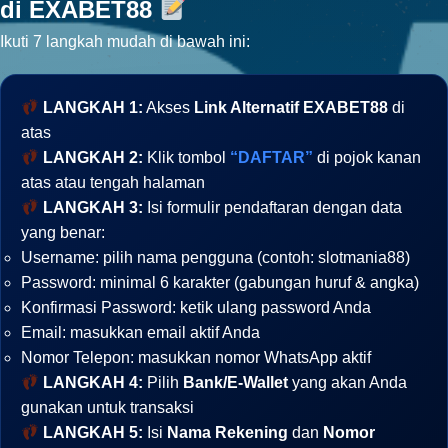
di EXABET88
Ikuti 7 langkah mudah di bawah ini:
LANGKAH 1:
Akses
Link Alternatif EXABET88
di
atas
LANGKAH 2:
Klik tombol
“DAFTAR”
di pojok kanan
atas atau tengah halaman
LANGKAH 3:
Isi formulir pendaftaran dengan data
yang benar:
Username: pilih nama pengguna (contoh: slotmania88)
Password: minimal 6 karakter (gabungan huruf & angka)
Konfirmasi Password: ketik ulang password Anda
Email: masukkan email aktif Anda
Nomor Telepon: masukkan nomor WhatsApp aktif
LANGKAH 4:
Pilih
Bank/E-Wallet
yang akan Anda
gunakan untuk transaksi
LANGKAH 5:
Isi
Nama Rekening
dan
Nomor