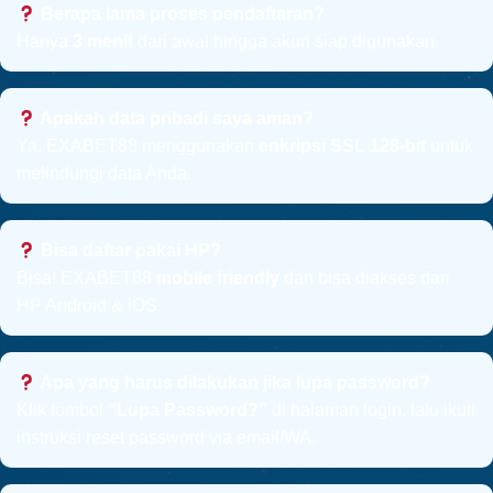
Berapa lama proses pendaftaran?
Hanya
3 menit
dari awal hingga akun siap digunakan.
Apakah data pribadi saya aman?
Ya, EXABET88 menggunakan
enkripsi SSL 128-bit
untuk
melindungi data Anda.
Bisa daftar pakai HP?
Bisa! EXABET88
mobile friendly
dan bisa diakses dari
HP Android & iOS.
Apa yang harus dilakukan jika lupa password?
Klik tombol
“Lupa Password?”
di halaman login, lalu ikuti
instruksi reset password via email/WA.