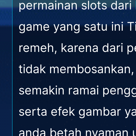
permainan slots dari
game yang satu ini T
remeh, karena dari 
tidak membosankan,
semakin ramai pengg
serta efek gambar y
anda betah nyaman u