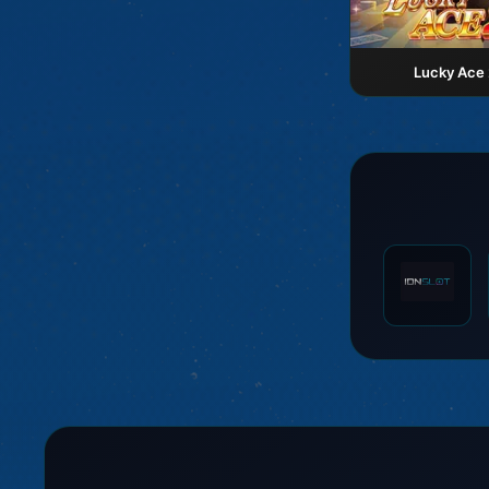
Lucky Ace 