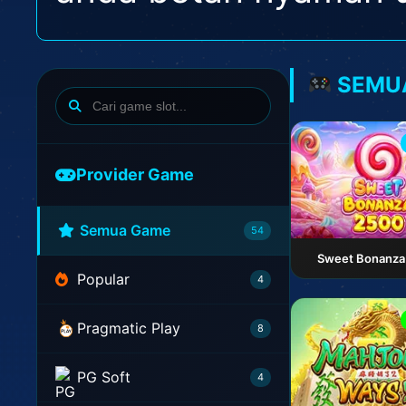
SEMU
Provider Game
Semua Game
54
Sweet Bonanza
Popular
4
Pragmatic Play
8
PG Soft
4