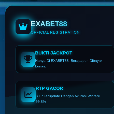
EXABET88
OFFICIAL REGISTRATION
BUKTI JACKPOT
Hanya Di EXABET88, Berapapun Dibayar
Lunas.
RTP GACOR
RTP Terupdate Dengan Akurasi Wintare
99,8%