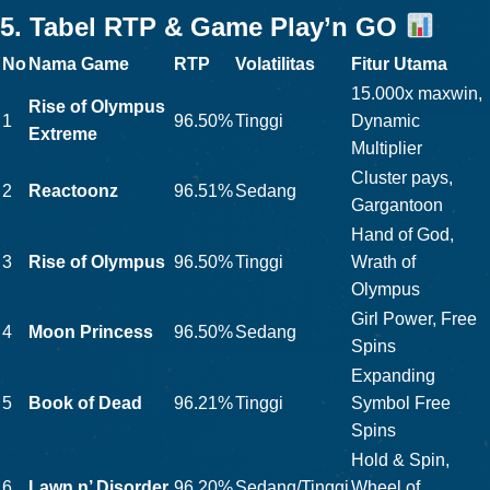
5. Tabel RTP & Game Play’n GO
No
Nama Game
RTP
Volatilitas
Fitur Utama
15.000x maxwin,
Rise of Olympus
1
96.50%
Tinggi
Dynamic
Extreme
Multiplier
Cluster pays,
2
Reactoonz
96.51%
Sedang
Gargantoon
Hand of God,
3
Rise of Olympus
96.50%
Tinggi
Wrath of
Olympus
Girl Power, Free
4
Moon Princess
96.50%
Sedang
Spins
Expanding
5
Book of Dead
96.21%
Tinggi
Symbol Free
Spins
Hold & Spin,
6
Lawn n’ Disorder
96.20%
Sedang/Tinggi
Wheel of