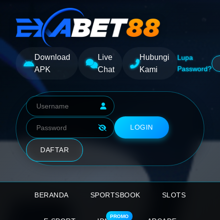
Download
Live
Hubungi
Lupa
Password?
APK
Chat
Kami
LOGIN
DAFTAR
BERANDA
SPORTSBOOK
SLOTS
PROMO