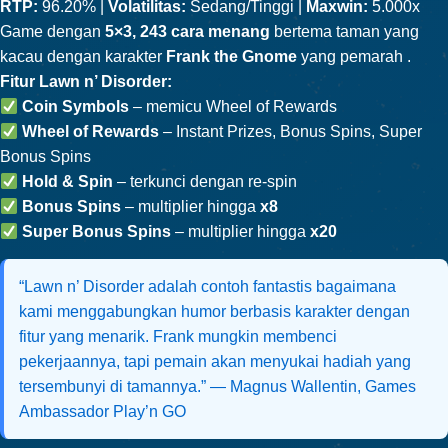
RTP:
96.20% |
Volatilitas:
Sedang/Tinggi |
Maxwin:
5.000x
Game dengan
5×3, 243 cara menang
bertema taman yang
kacau dengan karakter
Frank the Gnome
yang pemarah .
Fitur Lawn n’ Disorder:
Coin Symbols
– memicu Wheel of Rewards
Wheel of Rewards
– Instant Prizes, Bonus Spins, Super
Bonus Spins
Hold & Spin
– terkunci dengan re-spin
Bonus Spins
– multiplier hingga
x8
Super Bonus Spins
– multiplier hingga
x20
“Lawn n’ Disorder adalah contoh fantastis bagaimana
kami menggabungkan humor berbasis karakter dengan
fitur yang menarik. Frank mungkin membenci
pekerjaannya, tapi pemain akan menyukai hadiah yang
tersembunyi di tamannya.” — Magnus Wallentin, Games
Ambassador Play’n GO