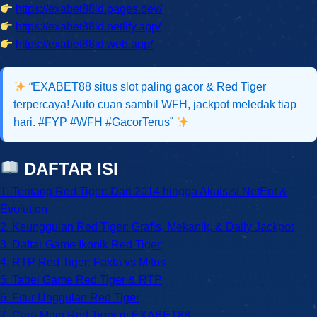
https://exabet88id.pages.dev/
https://exabet88id.netlify.app/
https://exabet88id.web.app/
“EXABET88 situs slot paling gacor & Red Tiger
terpercaya! Auto cuan sambil WFH, jackpot meledak tiap
hari. #FYP #WFH #GacorTerus”
DAFTAR ISI
1. Tentang Red Tiger: Dari 2014 hingga Akuisisi NetEnt &
Evolution
2. Keunggulan Red Tiger: Grafis, Mekanik, & Daily Jackpot
3. Daftar Game Ikonik Red Tiger
4. RTP Red Tiger: Fakta vs Mitos
5. Tabel Game Red Tiger & RTP
6. Fitur Unggulan Red Tiger
7. Cara Main Red Tiger di EXABET88