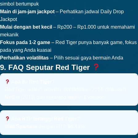
simbol bertumpuk
Main di jam-jam jackpot
– Perhatikan jadwal Daily Drop
Jackpot
Mulai dengan bet kecil
– Rp200 – Rp1.000 untuk memahami
mekanik
Fokus pada 1-2 game
– Red Tiger punya banyak game, fokus
pada yang Anda kuasai
Perhatikan volatilitas
– Pilih sesuai gaya bermain Anda
9. FAQ Seputar Red Tiger
Apa itu Red Tiger?
Red Tiger adalah provider slot didirikan 2014, diakuisisi
NetEnt (2019) dan sekarang bagian Evolution .
Apa RTP tertinggi Red Tiger?
Wild Spartans
dengan RTP
96.43%
.