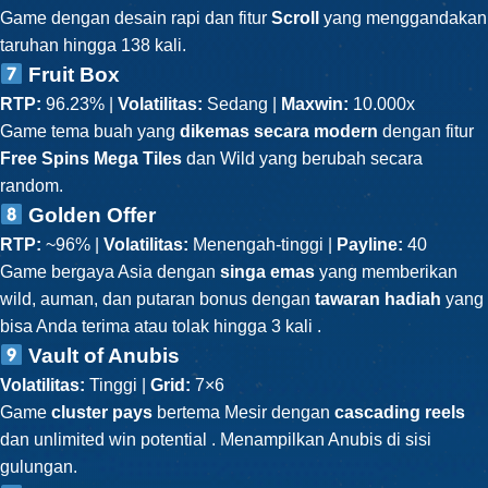
Game dengan desain rapi dan fitur
Scroll
yang menggandakan
taruhan hingga 138 kali.
Fruit Box
RTP:
96.23% |
Volatilitas:
Sedang |
Maxwin:
10.000x
Game tema buah yang
dikemas secara modern
dengan fitur
Free Spins Mega Tiles
dan Wild yang berubah secara
random.
Golden Offer
RTP:
~96% |
Volatilitas:
Menengah-tinggi |
Payline:
40
Game bergaya Asia dengan
singa emas
yang memberikan
wild, auman, dan putaran bonus dengan
tawaran hadiah
yang
bisa Anda terima atau tolak hingga 3 kali .
Vault of Anubis
Volatilitas:
Tinggi |
Grid:
7×6
Game
cluster pays
bertema Mesir dengan
cascading reels
dan unlimited win potential . Menampilkan Anubis di sisi
gulungan.