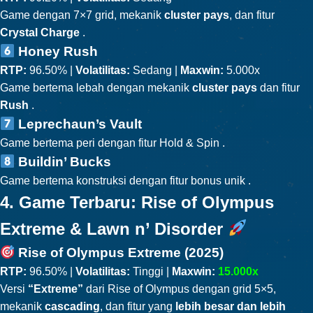
Game dengan 7×7 grid, mekanik
cluster pays
, dan fitur
Crystal Charge
.
Honey Rush
RTP:
96.50% |
Volatilitas:
Sedang |
Maxwin:
5.000x
Game bertema lebah dengan mekanik
cluster pays
dan fitur
Rush
.
Leprechaun’s Vault
Game bertema peri dengan fitur Hold & Spin .
Buildin’ Bucks
Game bertema konstruksi dengan fitur bonus unik .
4. Game Terbaru: Rise of Olympus
Extreme & Lawn n’ Disorder
Rise of Olympus Extreme (2025)
RTP:
96.50% |
Volatilitas:
Tinggi |
Maxwin:
15.000x
Versi
“Extreme”
dari Rise of Olympus dengan grid 5×5,
mekanik
cascading
, dan fitur yang
lebih besar dan lebih