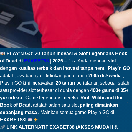
PLAY’N GO: 20 Tahun Inovasi & Slot Legendaris Book
of Dead di
EXABET88
| 2026
– Jika Anda mencari
slot
dengan kualitas terbaik dan inovasi tanpa henti
,
Play’n GO
adalah jawabannya! Didirikan pada tahun
2005 di Swedia
,
Play’n GO kini merayakan
20 tahun
perjalanan sebagai salah
satu provider slot terbesar di dunia dengan
400+ game
di
35+
yurisdiksi
. Game legendaris mereka,
Rich Wilde and the
Book of Dead
, adalah salah satu slot
paling dimainkan
sepanjang masa
. Mainkan semua game Play’n GO di
EXABET88
!
LINK ALTERNATIF EXABET88 (AKSES MUDAH &