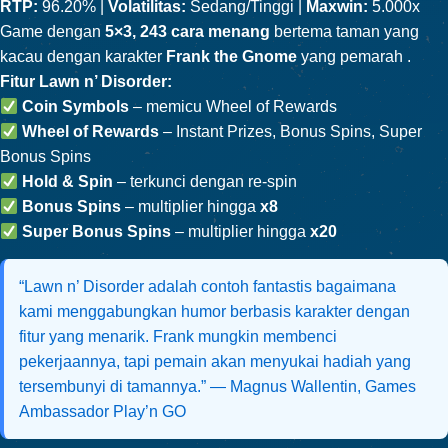
RTP:
96.20% |
Volatilitas:
Sedang/Tinggi |
Maxwin:
5.000x
Game dengan
5×3, 243 cara menang
bertema taman yang
kacau dengan karakter
Frank the Gnome
yang pemarah .
Fitur Lawn n’ Disorder:
Coin Symbols
– memicu Wheel of Rewards
Wheel of Rewards
– Instant Prizes, Bonus Spins, Super
Bonus Spins
Hold & Spin
– terkunci dengan re-spin
Bonus Spins
– multiplier hingga
x8
Super Bonus Spins
– multiplier hingga
x20
“Lawn n’ Disorder adalah contoh fantastis bagaimana
kami menggabungkan humor berbasis karakter dengan
fitur yang menarik. Frank mungkin membenci
pekerjaannya, tapi pemain akan menyukai hadiah yang
tersembunyi di tamannya.” — Magnus Wallentin, Games
Ambassador Play’n GO