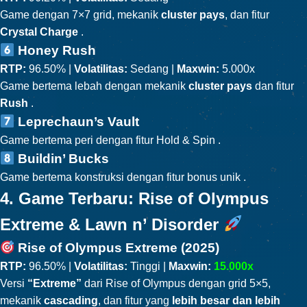
Game dengan 7×7 grid, mekanik
cluster pays
, dan fitur
Crystal Charge
.
Honey Rush
RTP:
96.50% |
Volatilitas:
Sedang |
Maxwin:
5.000x
Game bertema lebah dengan mekanik
cluster pays
dan fitur
Rush
.
Leprechaun’s Vault
Game bertema peri dengan fitur Hold & Spin .
Buildin’ Bucks
Game bertema konstruksi dengan fitur bonus unik .
4. Game Terbaru: Rise of Olympus
Extreme & Lawn n’ Disorder
Rise of Olympus Extreme (2025)
RTP:
96.50% |
Volatilitas:
Tinggi |
Maxwin:
15.000x
Versi
“Extreme”
dari Rise of Olympus dengan grid 5×5,
mekanik
cascading
, dan fitur yang
lebih besar dan lebih