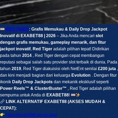
RED TIGER
: Grafis Memukau & Daily Drop Jackpot
Inovatif di EXABET88 | 2026
– Jika Anda mencari
slot
dengan grafis memukau, gameplay menarik, dan fitur
jackpot inovatif
,
Red Tiger
adalah pilihan tepat! Didirikan
pada tahun
2014
, Red Tiger dengan cepat membangun
reputasi sebagai salah satu provider slot terbaik di dunia. Pada
tahun
2019
, Red Tiger diakuisisi oleh NetEnt senilai
£200 juta
,
dan kini menjadi bagian dari keluarga
Evolution
. Dengan fitur
ikonik
Daily Drop Jackpots
dan mekanik eksklusif seperti
Power Reels™ & ClusterBuster™
, Red Tiger adalah pilihan
sempurna untuk Anda di
EXABET88
!
LINK ALTERNATIF EXABET88 (AKSES MUDAH &
CEPAT):
https://exabet88.vercel.app/