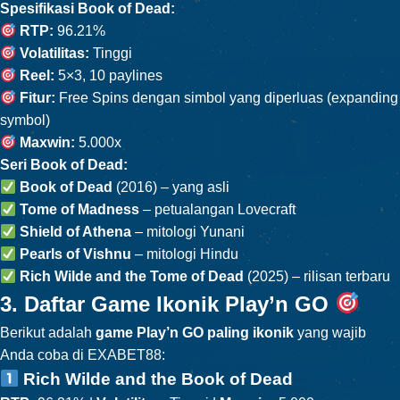
Spesifikasi Book of Dead:
RTP:
96.21%
Volatilitas:
Tinggi
Reel:
5×3, 10 paylines
Fitur:
Free Spins dengan simbol yang diperluas (expanding
symbol)
Maxwin:
5.000x
Seri Book of Dead:
Book of Dead
(2016) – yang asli
Tome of Madness
– petualangan Lovecraft
Shield of Athena
– mitologi Yunani
Pearls of Vishnu
– mitologi Hindu
Rich Wilde and the Tome of Dead
(2025) – rilisan terbaru
3. Daftar Game Ikonik Play’n GO
Berikut adalah
game Play’n GO paling ikonik
yang wajib
Anda coba di EXABET88:
Rich Wilde and the Book of Dead