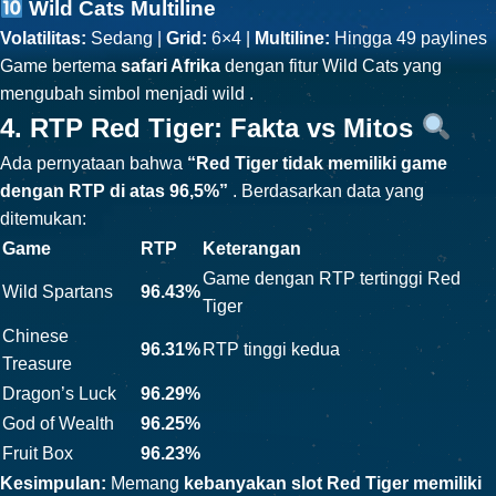
Wild Cats Multiline
Volatilitas:
Sedang |
Grid:
6×4 |
Multiline:
Hingga 49 paylines
Game bertema
safari Afrika
dengan fitur Wild Cats yang
mengubah simbol menjadi wild .
4. RTP Red Tiger: Fakta vs Mitos
Ada pernyataan bahwa
“Red Tiger tidak memiliki game
dengan RTP di atas 96,5%”
. Berdasarkan data yang
ditemukan:
Game
RTP
Keterangan
Game dengan RTP tertinggi Red
Wild Spartans
96.43%
Tiger
Chinese
96.31%
RTP tinggi kedua
Treasure
Dragon’s Luck
96.29%
God of Wealth
96.25%
Fruit Box
96.23%
Kesimpulan:
Memang
kebanyakan slot Red Tiger memiliki