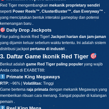
Red Tiger mengembangkan
mekanik proprietary sendiri
seperti
Power Reels™, ClusterBuster™, dan Everyway™
,
yang menciptakan bentuk interaksi gameplay dan potensi
kemenangan baru .
Daily Drop Jackpots
Fitur paling ikonik Red Tiger!
Jackpot harian dan jam-jaman
yang dijamin keluar sebelum waktu tertentu. Ini adalah sistem
distribusi jackpot
pertama di industri
.
3. Daftar Game Ikonik Red Tiger
Berikut adalah
game Red Tiger paling populer
yang wajib
Anda coba di EXABET88:
Primate King Megaways
RTP:
~96% |
Volatilitas:
Tinggi
Game bertema
raja primata
dengan mekanik Megaways yang
memberikan ribuan cara menang. Sangat populer di kalangan
pemain .
Reel King Mega