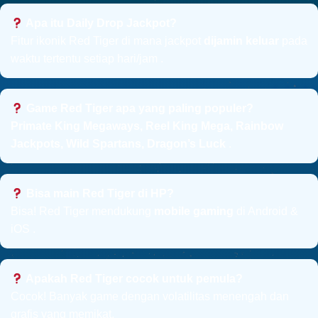
Apa itu Daily Drop Jackpot?
Fitur ikonik Red Tiger di mana jackpot
dijamin keluar
pada
waktu tertentu setiap hari/jam .
Game Red Tiger apa yang paling populer?
Primate King Megaways, Reel King Mega, Rainbow
Jackpots, Wild Spartans, Dragon’s Luck
.
Bisa main Red Tiger di HP?
Bisa! Red Tiger mendukung
mobile gaming
di Android &
iOS .
Apakah Red Tiger cocok untuk pemula?
Cocok! Banyak game dengan volatilitas menengah dan
grafis yang memikat.