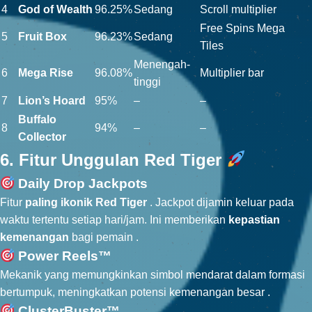
4
God of Wealth
96.25%
Sedang
Scroll multiplier
Free Spins Mega
5
Fruit Box
96.23%
Sedang
Tiles
Menengah-
6
Mega Rise
96.08%
Multiplier bar
tinggi
7
Lion’s Hoard
95%
–
–
Buffalo
8
94%
–
–
Collector
6. Fitur Unggulan Red Tiger
Daily Drop Jackpots
Fitur
paling ikonik Red Tiger
. Jackpot dijamin keluar pada
waktu tertentu setiap hari/jam. Ini memberikan
kepastian
kemenangan
bagi pemain .
Power Reels™
Mekanik yang memungkinkan simbol mendarat dalam formasi
bertumpuk, meningkatkan potensi kemenangan besar .
ClusterBuster™