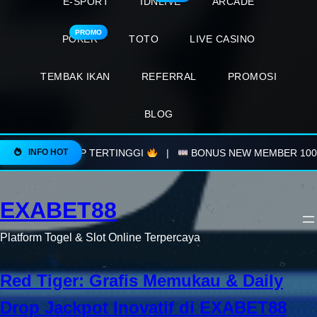
E-SPORT
IDNLIVE
ARCADE
PROMO
POKER
TOTO
LIVE CASINO
TEMBAK IKAN
REFERRAL
PROMOSI
BLOG
INFO HOT
TERTINGGI
|
BONUS NEW MEMBER 100%
|
WITHDRA
Skip
to
EXABET88
content
Platform Togel & Slot Online Terpercaya
Red Tiger: Grafis Memukau & Daily
Drop Jackpot Inovatif di EXABET88