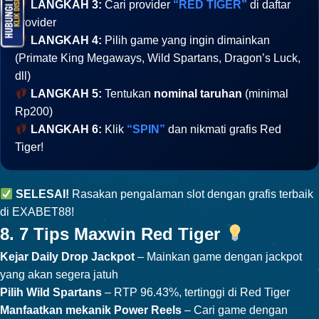
LANGKAH 3:
Cari provider
“RED TIGER”
di daftar
provider
LANGKAH 4:
Pilih game yang ingin dimainkan
(Primate King Megaways, Wild Spartans, Dragon’s Luck,
dll)
LANGKAH 5:
Tentukan
nominal taruhan
(minimal
Rp200)
LANGKAH 6:
Klik
“SPIN”
dan nikmati grafis Red
Tiger!
SELESAI!
Rasakan pengalaman slot dengan grafis terbaik
di EXABET88!
8. 7 Tips Maxwin Red Tiger
Kejar Daily Drop Jackpot
– Mainkan game dengan jackpot
yang akan segera jatuh
Pilih Wild Spartans
– RTP 96.43%, tertinggi di Red Tiger
Manfaatkan mekanik Power Reels
– Cari game dengan