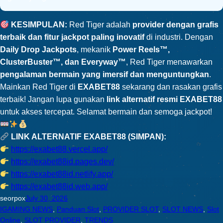
KESIMPULAN:
Red Tiger adalah
provider dengan grafis
terbaik dan fitur jackpot paling inovatif
di industri. Dengan
Daily Drop Jackpots
, mekanik
Power Reels™,
ClusterBuster™, dan Everyway™
, Red Tiger menawarkan
pengalaman bermain yang imersif dan menguntungkan
.
Mainkan Red Tiger di
EXABET88
sekarang dan rasakan grafis
terbaik! Jangan lupa gunakan
link alternatif resmi EXABET88
untuk akses tercepat. Selamat bermain dan semoga jackpot!
LINK ALTERNATIF EXABET88 (SIMPAN):
https://exabet88.vercel.app/
https://exabet88id.pages.dev/
https://exabet88id.netlify.app/
https://exabet88id.web.app/
seorpox
July 30, 2026
IGAMING NEWS
, 
Panduan Slot
, 
PROVIDER SLOT
, 
SLOT NEWS
, 
Slot
Online
, 
SLOT PROVIDER
, 
TRENDS