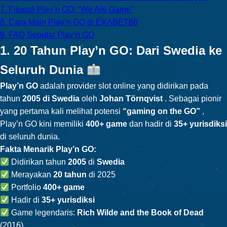
7. Filosofi Play’n GO: “We Are Game”
8. Cara Main Play’n GO di EXABET88
9. FAQ Seputar Play’n GO
1. 20 Tahun Play’n GO: Dari Swedia ke
Seluruh Dunia
Play’n GO
adalah provider slot online yang didirikan pada
tahun
2005 di Swedia
oleh
Johan Törnqvist
. Sebagai pionir
yang pertama kali melihat potensi
“gaming on the GO”
,
Play’n GO kini memiliki
400+ game
dan hadir di
35+ yurisdiksi
di seluruh dunia.
Fakta Menarik Play’n GO:
Didirikan tahun
2005
di
Swedia
Merayakan
20 tahun
di 2025
Portfolio
400+ game
Hadir di
35+ yurisdiksi
Game legendaris:
Rich Wilde and the Book of Dead
(2016)