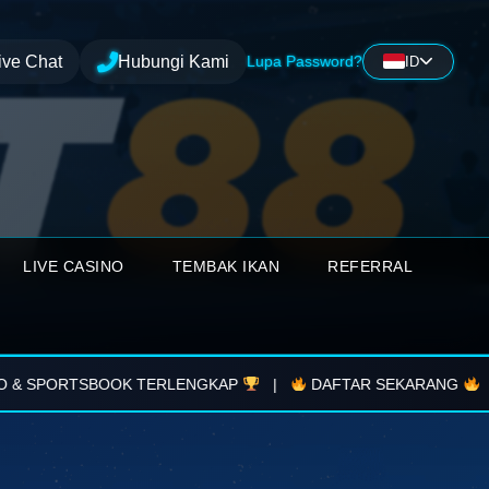
ive Chat
Hubungi Kami
Lupa Password?
ID
LIVE CASINO
TEMBAK IKAN
REFERRAL
ENGKAP
|
DAFTAR SEKARANG
|
SLOT GACOR PRAG