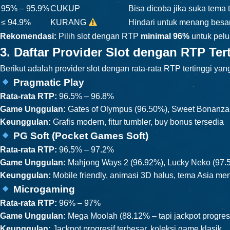
95% – 95.9%
CUKUP
Bisa dicoba jika suka tema t
≤ 94.9%
KURANG
Hindari untuk menang besa
Rekomendasi:
Pilih slot dengan RTP
minimal 96%
untuk pelu
3. Daftar Provider Slot dengan RTP Ter
Berikut adalah provider slot dengan rata-rata RTP tertinggi ya
Pragmatic Play
Rata-rata RTP:
96.5% – 96.8%
Game Unggulan:
Gates of Olympus (96.50%), Sweet Bonanza (
Keunggulan:
Grafis modern, fitur tumbler, buy bonus tersedia
PG Soft (Pocket Games Soft)
Rata-rata RTP:
96.5% – 97.2%
Game Unggulan:
Mahjong Ways 2 (96.92%), Lucky Neko (97.5%
Keunggulan:
Mobile friendly, animasi 3D halus, tema Asia men
Microgaming
Rata-rata RTP:
96% – 97%
Game Unggulan:
Mega Moolah (88.12% – tapi jackpot progres
Keunggulan:
Jackpot progresif terbesar, koleksi game klasik