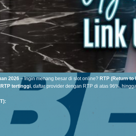
uan 2026
– Ingin menang besar di slot online?
RTP (Return to 
 RTP tertinggi
, daftar provider dengan RTP di atas 96%, hing
T):