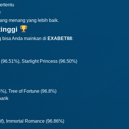
ertentu
r
ang menang yang lebih baik.
tinggi
ng bisa Anda mainkan di
EXABET88
:
96.51%), Starlight Princess (96.50%)
), Tree of Fortune (96.8%)
arik
if), Immortal Romance (96.86%)