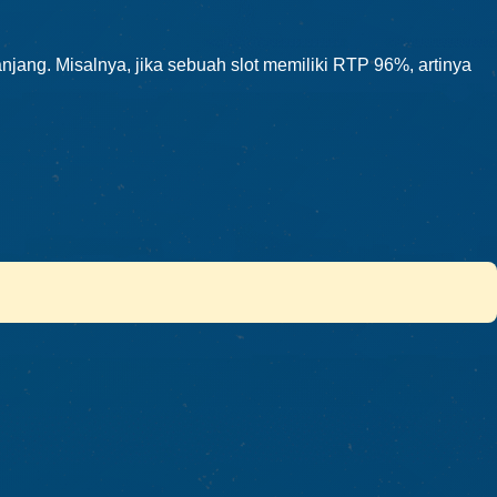
jang. Misalnya, jika sebuah slot memiliki RTP 96%, artinya