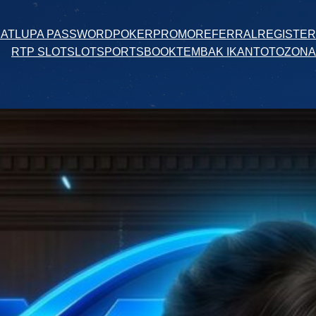
HAT
LUPA PASSWORD
POKER
PROMO
REFERRAL
REGISTER
RTP SLOT
SLOT
SPORTSBOOK
TEMBAK IKAN
TOTO
ZONA