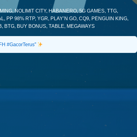
MING, NOLIMIT CITY, HABANERO, 5G GAMES, TTG,
, PP 98% RTP, YGR, PLAY’N GO, CQ9, PENGUIN KING,
DB, BTG, BUY BONUS, TABLE, MEGAWAYS
#WFH #GacorTerus”