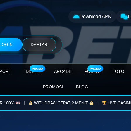
Download APK
L
LOGIN
DAFTAR
PROMO
PROMO
SPORT
IDNLIVE
ARCADE
POKER
TOTO
PROMOSI
BLOG
W CEPAT 2 MENIT
|
LIVE CASINO & SPORTSBOOK TERL