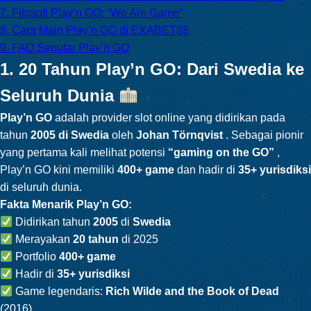
7. Filosofi Play’n GO: “We Are Game”
8. Cara Main Play’n GO di EXABET88
9. FAQ Seputar Play’n GO
1. 20 Tahun Play’n GO: Dari Swedia ke
Seluruh Dunia
Play’n GO
adalah provider slot online yang didirikan pada
tahun
2005 di Swedia
oleh
Johan Törnqvist
. Sebagai pionir
yang pertama kali melihat potensi
“gaming on the GO”
,
Play’n GO kini memiliki
400+ game
dan hadir di
35+ yurisdiksi
di seluruh dunia.
Fakta Menarik Play’n GO:
Didirikan tahun
2005
di
Swedia
Merayakan
20 tahun
di 2025
Portfolio
400+ game
Hadir di
35+ yurisdiksi
Game legendaris:
Rich Wilde and the Book of Dead
(2016)