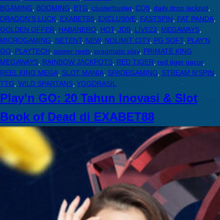
BGAMING
, 
BOOMING
, 
BTG
, 
clusterbuster
, 
CQ9
, 
daily drop jackpot
, 
DRAGON’S LUCK
, 
EXABET88
, 
EXCLUSIVE
, 
FASTSPIN
, 
FAT PANDA
, 
GOLDEN OFFER
, 
HABANERO
, 
HOT
, 
JDB
, 
LIVE22
, 
MEGAWAYS
, 
MICROGAMING
, 
NETENT
, 
NEW
, 
NOLIMIT CITY
, 
PG SOFT
, 
PLAY’N
GO
, 
PLAYTECH
, 
power reels
, 
pragmatic play
, 
PRIMATE KING
MEGAWAYS
, 
RAINBOW JACKPOTS
, 
RED TIGER
, 
red tiger gacor
, 
REEL KING MEGA
, 
SLOT MANIA
, 
SPADEGAMING
, 
STREAM N’SPIN
, 
TTG
, 
WILD SPARTANS
, 
YGGDRASIL
Play’n GO: 20 Tahun Inovasi & Slot
Book of Dead di EXABET88