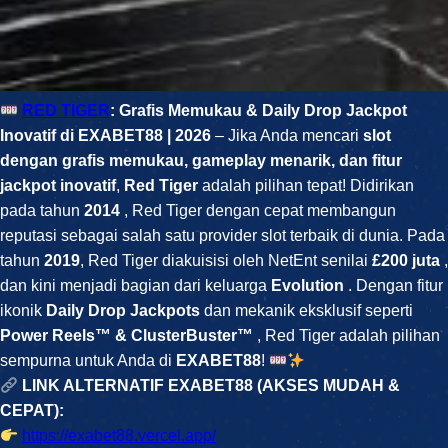
RED TIGER
: Grafis Memukau & Daily Drop Jackpot
Inovatif di EXABET88 | 2026
– Jika Anda mencari
slot
dengan grafis memukau, gameplay menarik, dan fitur
jackpot inovatif
,
Red Tiger
adalah pilihan tepat! Didirikan
pada tahun
2014
, Red Tiger dengan cepat membangun
reputasi sebagai salah satu provider slot terbaik di dunia. Pada
tahun
2019
, Red Tiger diakuisisi oleh NetEnt senilai
£200 juta
,
dan kini menjadi bagian dari keluarga
Evolution
. Dengan fitur
ikonik
Daily Drop Jackpots
dan mekanik eksklusif seperti
Power Reels™ & ClusterBuster™
, Red Tiger adalah pilihan
sempurna untuk Anda di
EXABET88
!
LINK ALTERNATIF EXABET88 (AKSES MUDAH &
CEPAT):
https://exabet88.vercel.app/