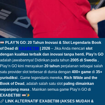
PLAY’N GO: 20 Tahun Inovasi & Slot Legendaris Book
of Dead di
EXABET88
| 2026
– Jika Anda mencari
slot
dengan kualitas terbaik dan inovasi tanpa henti
,
Play’n GO
adalah jawabannya! Didirikan pada tahun
2005 di Swedia
,
Play’n GO kini merayakan
20 tahun
perjalanan sebagai salah
satu provider slot terbesar di dunia dengan
400+ game
di
35+
yurisdiksi
. Game legendaris mereka,
Rich Wilde and the
Book of Dead
, adalah salah satu slot
paling dimainkan
sepanjang masa
. Mainkan semua game Play’n GO di
EXABET88
!
LINK ALTERNATIF EXABET88 (AKSES MUDAH &