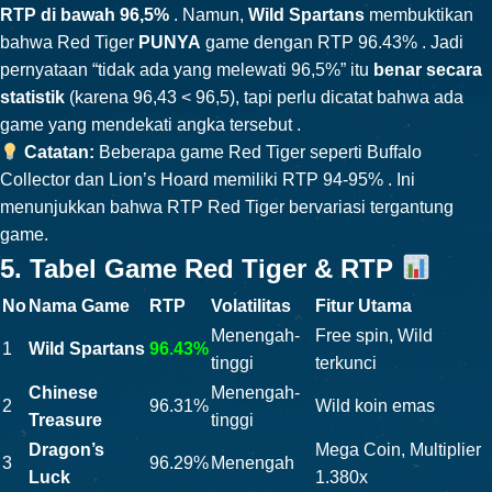
RTP di bawah 96,5%
. Namun,
Wild Spartans
membuktikan
bahwa Red Tiger
PUNYA
game dengan RTP 96.43% . Jadi
pernyataan “tidak ada yang melewati 96,5%” itu
benar secara
statistik
(karena 96,43 < 96,5), tapi perlu dicatat bahwa ada
game yang mendekati angka tersebut .
Catatan:
Beberapa game Red Tiger seperti Buffalo
Collector dan Lion’s Hoard memiliki RTP 94-95% . Ini
menunjukkan bahwa RTP Red Tiger bervariasi tergantung
game.
5. Tabel Game Red Tiger & RTP
No
Nama Game
RTP
Volatilitas
Fitur Utama
Menengah-
Free spin, Wild
1
Wild Spartans
96.43%
tinggi
terkunci
Chinese
Menengah-
2
96.31%
Wild koin emas
Treasure
tinggi
Dragon’s
Mega Coin, Multiplier
3
96.29%
Menengah
Luck
1.380x