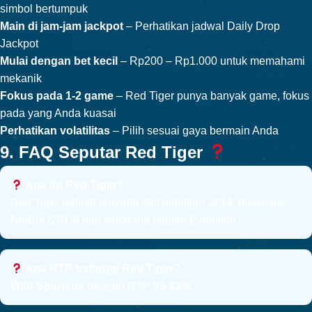
simbol bertumpuk
Main di jam-jam jackpot
– Perhatikan jadwal Daily Drop
Jackpot
Mulai dengan bet kecil
– Rp200 – Rp1.000 untuk memahami
mekanik
Fokus pada 1-2 game
– Red Tiger punya banyak game, fokus
pada yang Anda kuasai
Perhatikan volatilitas
– Pilih sesuai gaya bermain Anda
9. FAQ Seputar Red Tiger
Apa itu Red Tiger?
Red Tiger adalah provider slot didirikan 2014, diakuisisi
NetEnt (2019) dan sekarang bagian Evolution .
Apa RTP tertinggi Red Tiger?
Wild Spartans
dengan RTP
96.43%
.