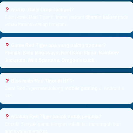
Apa itu Daily Drop Jackpot?
Fitur ikonik Red Tiger di mana jackpot
dijamin keluar
pada
waktu tertentu setiap hari/jam .
Game Red Tiger apa yang paling populer?
Primate King Megaways, Reel King Mega, Rainbow
Jackpots, Wild Spartans, Dragon’s Luck
.
Bisa main Red Tiger di HP?
Bisa! Red Tiger mendukung
mobile gaming
di Android &
iOS .
Apakah Red Tiger cocok untuk pemula?
Cocok! Banyak game dengan volatilitas menengah dan
grafis yang memikat.