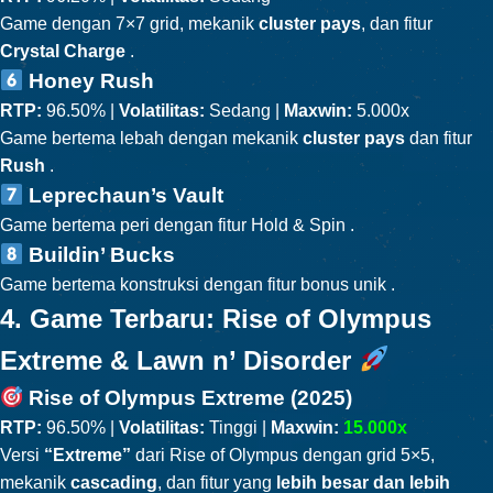
Game dengan 7×7 grid, mekanik
cluster pays
, dan fitur
Crystal Charge
.
Honey Rush
RTP:
96.50% |
Volatilitas:
Sedang |
Maxwin:
5.000x
Game bertema lebah dengan mekanik
cluster pays
dan fitur
Rush
.
Leprechaun’s Vault
Game bertema peri dengan fitur Hold & Spin .
Buildin’ Bucks
Game bertema konstruksi dengan fitur bonus unik .
4. Game Terbaru: Rise of Olympus
Extreme & Lawn n’ Disorder
Rise of Olympus Extreme (2025)
RTP:
96.50% |
Volatilitas:
Tinggi |
Maxwin:
15.000x
Versi
“Extreme”
dari Rise of Olympus dengan grid 5×5,
mekanik
cascading
, dan fitur yang
lebih besar dan lebih