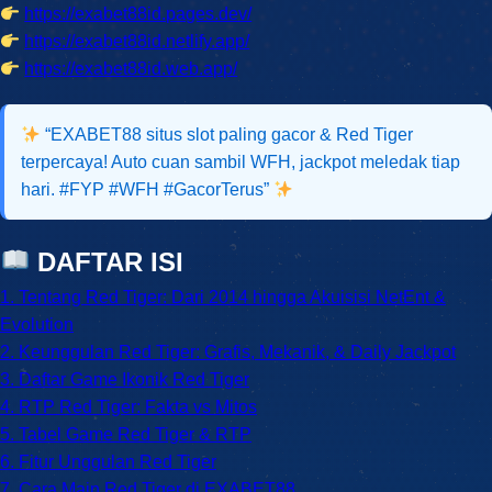
https://exabet88id.pages.dev/
https://exabet88id.netlify.app/
https://exabet88id.web.app/
“EXABET88 situs slot paling gacor & Red Tiger
terpercaya! Auto cuan sambil WFH, jackpot meledak tiap
hari. #FYP #WFH #GacorTerus”
DAFTAR ISI
1. Tentang Red Tiger: Dari 2014 hingga Akuisisi NetEnt &
Evolution
2. Keunggulan Red Tiger: Grafis, Mekanik, & Daily Jackpot
3. Daftar Game Ikonik Red Tiger
4. RTP Red Tiger: Fakta vs Mitos
5. Tabel Game Red Tiger & RTP
6. Fitur Unggulan Red Tiger
7. Cara Main Red Tiger di EXABET88