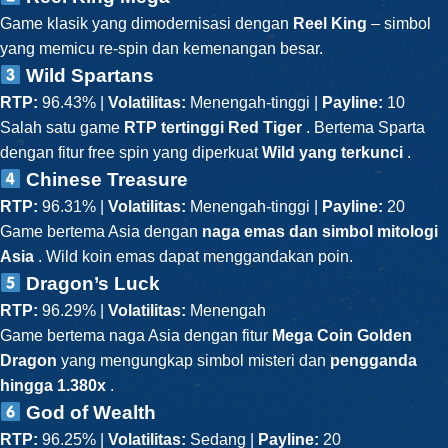
Game klasik yang dimodernisasi dengan
Reel King
– simbol
yang memicu re-spin dan kemenangan besar.
Wild Spartans
RTP:
96.43% |
Volatilitas:
Menengah-tinggi |
Payline:
10
Salah satu game
RTP tertinggi Red Tiger
. Bertema Sparta
dengan fitur free spin yang diperkuat
Wild yang terkunci
.
Chinese Treasure
RTP:
96.31% |
Volatilitas:
Menengah-tinggi |
Payline:
20
Game bertema Asia dengan
naga emas dan simbol mitologi
Asia
. Wild koin emas dapat menggandakan poin.
Dragon’s Luck
RTP:
96.29% |
Volatilitas:
Menengah
Game bertema naga Asia dengan fitur
Mega Coin Golden
Dragon
yang mengungkap simbol misteri dan
pengganda
hingga 1.380x
.
God of Wealth
RTP:
96.25% |
Volatilitas:
Sedang |
Payline:
20