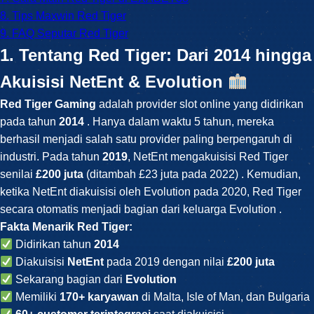
8. Tips Maxwin Red Tiger
9. FAQ Seputar Red Tiger
1. Tentang Red Tiger: Dari 2014 hingga
Akuisisi NetEnt & Evolution
Red Tiger Gaming
adalah provider slot online yang didirikan
pada tahun
2014
. Hanya dalam waktu 5 tahun, mereka
berhasil menjadi salah satu provider paling berpengaruh di
industri. Pada tahun
2019
, NetEnt mengakuisisi Red Tiger
senilai
£200 juta
(ditambah £23 juta pada 2022) . Kemudian,
ketika NetEnt diakuisisi oleh Evolution pada 2020, Red Tiger
secara otomatis menjadi bagian dari keluarga Evolution .
Fakta Menarik Red Tiger:
Didirikan tahun
2014
Diakuisisi
NetEnt
pada 2019 dengan nilai
£200 juta
Sekarang bagian dari
Evolution
Memiliki
170+ karyawan
di Malta, Isle of Man, dan Bulgaria