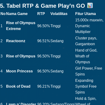
5. Tabel RTP & Game Play’n GO
No
Nama Game
RTP
Volatilitas
Fitur Utama
15.000x maxwin,
Rise of Olympus
1
96.50%
Tinggi
Dynamic
Extreme
Multiplier
Cluster pays,
2
Reactoonz
96.51%
Sedang
Gargantoon
Hand of God,
3
Rise of Olympus
96.50%
Tinggi
Wrath of
Olympus
Girl Power, Free
4
Moon Princess
96.50%
Sedang
Spins
Expanding
5
Book of Dead
96.21%
Tinggi
Symbol Free
Spins
Hold & Spin,
6
Lawn n’ Disorder
96.20%
Sedang/Tinggi
Wheel of