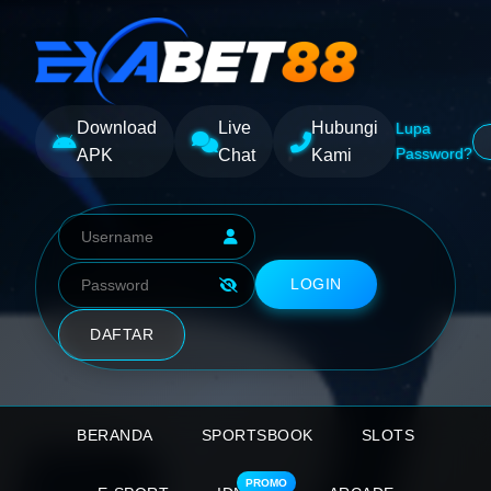
Download
Live
Hubungi
Lupa
Password?
APK
Chat
Kami
LOGIN
DAFTAR
BERANDA
SPORTSBOOK
SLOTS
PROMO