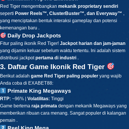
Red Tiger mengembangkan
mekanik proprietary sendiri
seperti
Power Reels™, ClusterBuster™, dan Everyway™
,
yang menciptakan bentuk interaksi gameplay dan potensi
kemenangan baru .
Daily Drop Jackpots
Fitur paling ikonik Red Tiger!
Jackpot harian dan jam-jaman
yang dijamin keluar sebelum waktu tertentu. Ini adalah sistem
distribusi jackpot
pertama di industri
.
3. Daftar Game Ikonik Red Tiger
Berikut adalah
game Red Tiger paling populer
yang wajib
Anda coba di EXABET88:
Primate King Megaways
RTP:
~96% |
Volatilitas:
Tinggi
Game bertema
raja primata
dengan mekanik Megaways yang
memberikan ribuan cara menang. Sangat populer di kalangan
pemain .
Reel King Mega