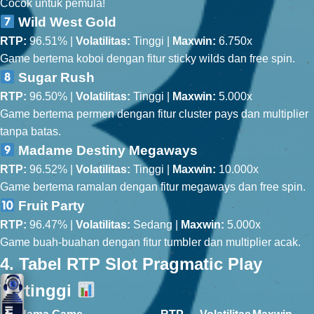
Cocok untuk pemula!
Wild West Gold
RTP:
96.51% |
Volatilitas:
Tinggi |
Maxwin:
6.750x
Game bertema koboi dengan fitur sticky wilds dan free spin.
Sugar Rush
RTP:
96.50% |
Volatilitas:
Tinggi |
Maxwin:
5.000x
Game bertema permen dengan fitur cluster pays dan multiplier
tanpa batas.
Madame Destiny Megaways
RTP:
96.52% |
Volatilitas:
Tinggi |
Maxwin:
10.000x
Game bertema ramalan dengan fitur megaways dan free spin.
Fruit Party
RTP:
96.47% |
Volatilitas:
Sedang |
Maxwin:
5.000x
Game buah-buahan dengan fitur tumbler dan multiplier acak.
4. Tabel RTP Slot Pragmatic Play
Tertinggi