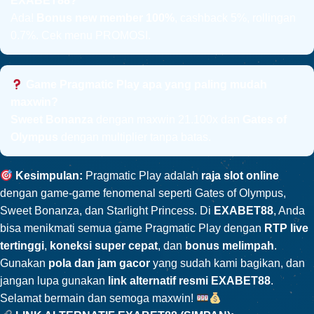
EXABET88?
Ada!
Bonus new member 100%
, cashback 5%, rollingan
0.7%. Cek menu PROMOSI.
Game Pragmatic Play apa yang paling mudah
maxwin?
Sweet Bonanza
dengan maxwin 21.100x dan
Gates of
Olympus
dengan multiplier tanpa batas.
Kesimpulan:
Pragmatic Play adalah
raja slot online
dengan game-game fenomenal seperti Gates of Olympus,
Sweet Bonanza, dan Starlight Princess. Di
EXABET88
, Anda
bisa menikmati semua game Pragmatic Play dengan
RTP live
tertinggi
,
koneksi super cepat
, dan
bonus melimpah
.
Gunakan
pola dan jam gacor
yang sudah kami bagikan, dan
jangan lupa gunakan
link alternatif resmi EXABET88
.
Selamat bermain dan semoga maxwin!