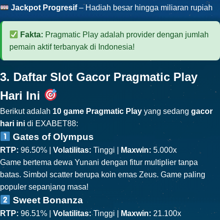
Jackpot Progresif
– Hadiah besar hingga miliaran rupiah
Fakta:
Pragmatic Play adalah provider dengan jumlah
pemain aktif terbanyak di Indonesia!
3. Daftar Slot Gacor Pragmatic Play
Hari Ini
Berikut adalah
10 game Pragmatic Play
yang sedang
gacor
hari ini
di EXABET88:
Gates of Olympus
RTP:
96.50% |
Volatilitas:
Tinggi |
Maxwin:
5.000x
Game bertema dewa Yunani dengan fitur multiplier tanpa
batas. Simbol scatter berupa koin emas Zeus. Game paling
populer sepanjang masa!
Sweet Bonanza
RTP:
96.51% |
Volatilitas:
Tinggi |
Maxwin:
21.100x