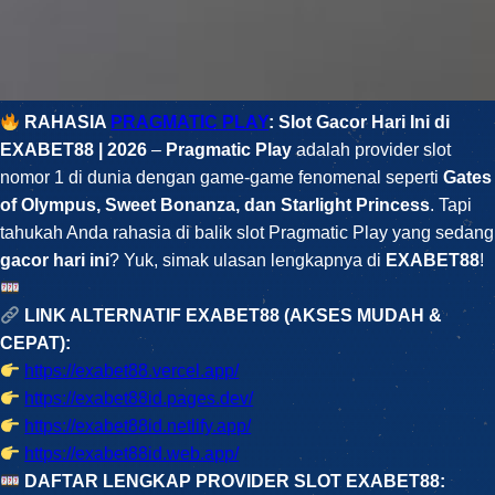
RAHASIA
PRAGMATIC PLAY
: Slot Gacor Hari Ini di
EXABET88 | 2026
–
Pragmatic Play
adalah provider slot
nomor 1 di dunia dengan game-game fenomenal seperti
Gates
of Olympus, Sweet Bonanza, dan Starlight Princess
. Tapi
tahukah Anda rahasia di balik slot Pragmatic Play yang sedang
gacor hari ini
? Yuk, simak ulasan lengkapnya di
EXABET88
!
LINK ALTERNATIF EXABET88 (AKSES MUDAH &
CEPAT):
https://exabet88.vercel.app/
https://exabet88id.pages.dev/
https://exabet88id.netlify.app/
https://exabet88id.web.app/
DAFTAR LENGKAP PROVIDER SLOT EXABET88: