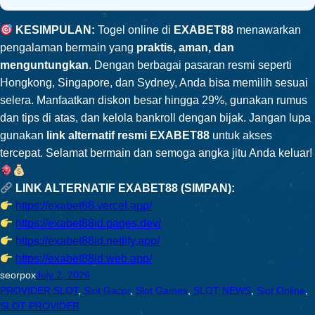
KESIMPULAN:
Togel online di
EXABET88
menawarkan
pengalaman bermain yang
praktis, aman, dan
menguntungkan
. Dengan berbagai pasaran resmi seperti
Hongkong, Singapore, dan Sydney, Anda bisa memilih sesuai
selera. Manfaatkan diskon besar hingga 29%, gunakan rumus
dan tips di atas, dan kelola bankroll dengan bijak. Jangan lupa
gunakan
link alternatif resmi EXABET88
untuk akses
tercepat. Selamat bermain dan semoga angka jitu Anda keluar!
LINK ALTERNATIF EXABET88 (SIMPAN):
https://exabet88.vercel.app/
https://exabet88id.pages.dev/
https://exabet88id.netlify.app/
https://exabet88id.web.app/
seorpox
July 2, 2026
PROVIDER SLOT
, 
Slot Gacor
, 
Slot Games
, 
SLOT NEWS
, 
Slot Online
, 
SLOT PROVIDER