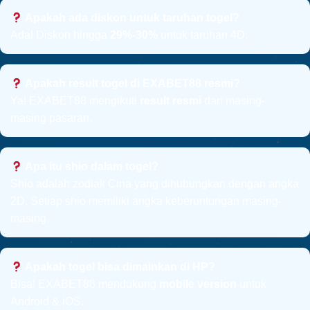
Apakah ada diskon untuk taruhan togel?
Ada! Diskon hingga
29%-30%
untuk taruhan 4D.
Apakah result togel di EXABET88 resmi?
Ya! EXABET88 mengikuti
result resmi
dari masing-
masing pasaran.
Apa itu shio dalam togel?
Shio adalah zodiak Cina yang dihubungkan dengan angka
2D. Setiap shio memiliki angka keberuntungan masing-
masing.
Apakah togel bisa dimainkan di HP?
Bisa! EXABET88 mendukung
mobile version
untuk
Android & iOS.