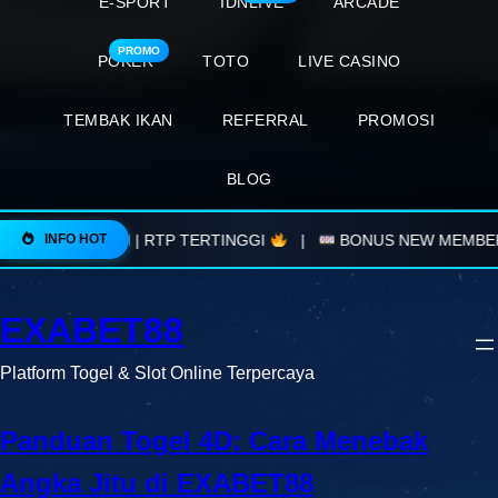
E-SPORT
IDNLIVE
ARCADE
PROMO
POKER
TOTO
LIVE CASINO
TEMBAK IKAN
REFERRAL
PROMOSI
BLOG
INFO HOT
INI | RTP TERTINGGI
|
BONUS NEW MEMBER 100%
Skip
to
EXABET88
content
Platform Togel & Slot Online Terpercaya
Panduan Togel 4D: Cara Menebak
Angka Jitu di EXABET88