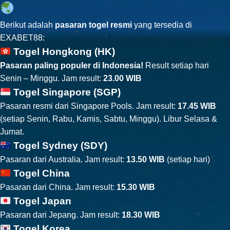
Berikut adalah
pasaran togel resmi
yang tersedia di
EXABET88:
Togel Hongkong (HK)
Pasaran paling populer di Indonesia!
Result setiap hari
Senin – Minggu. Jam result:
23.00 WIB
Togel Singapore (SGP)
Pasaran resmi dari Singapore Pools. Jam result:
17.45 WIB
(setiap Senin, Rabu, Kamis, Sabtu, Minggu). Libur Selasa &
Jumat.
Togel Sydney (SDY)
Pasaran dari Australia. Jam result:
13.50 WIB
(setiap hari)
Togel China
Pasaran dari China. Jam result:
15.30 WIB
Togel Japan
Pasaran dari Jepang. Jam result:
18.30 WIB
Togel Korea