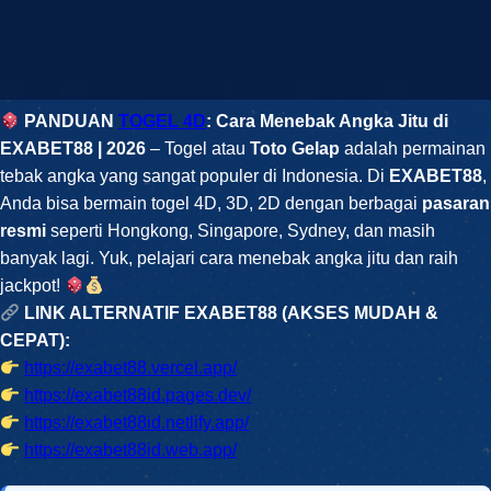
PANDUAN
TOGEL 4D
: Cara Menebak Angka Jitu di
EXABET88 | 2026
– Togel atau
Toto Gelap
adalah permainan
tebak angka yang sangat populer di Indonesia. Di
EXABET88
,
Anda bisa bermain togel 4D, 3D, 2D dengan berbagai
pasaran
resmi
seperti Hongkong, Singapore, Sydney, dan masih
banyak lagi. Yuk, pelajari cara menebak angka jitu dan raih
jackpot!
LINK ALTERNATIF EXABET88 (AKSES MUDAH &
CEPAT):
https://exabet88.vercel.app/
https://exabet88id.pages.dev/
https://exabet88id.netlify.app/
https://exabet88id.web.app/