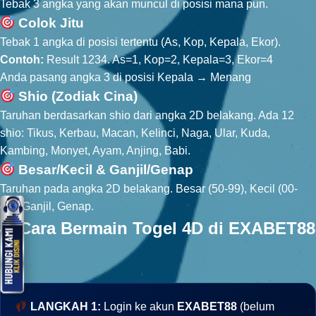
Tebak 3 angka yang akan muncul di posisi mana pun.
Colok Jitu
Tebak 1 angka di posisi tertentu (As, Kop, Kepala, Ekor).
Contoh:
Result 1234. As=1, Kop=2, Kepala=3, Ekor=4
Anda pasang angka 3 di posisi Kepala → Menang
Shio (Zodiak Cina)
Taruhan berdasarkan shio dari angka 2D belakang. Ada 12
shio: Tikus, Kerbau, Macan, Kelinci, Naga, Ular, Kuda,
Kambing, Monyet, Ayam, Anjing, Babi.
Besar/Kecil & Ganjil/Genap
Taruhan pada angka 2D belakang. Besar (50-99), Kecil (00-
49), Ganjil, Genap.
4. Cara Bermain Togel 4D di EXABET88
LANGKAH 1:
Login ke akun
EXABET88
(belum