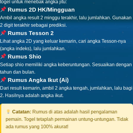
togel untuk menebak angka jitu:
Rumus 2D HK/Mingguan
Ambil angka result 2 minggu terakhir, lalu jumlahkan. Gunakan
2 digit terakhir sebagai prediksi.
Rumus Tesson 2
Lihat angka 2D yang keluar kemarin, cari angka Tesson-nya
(angka indeks), lalu jumlahkan.
Rumus Shio
Setiap shio memiliki angka keberuntungan. Sesuaikan dengan
tahun dan bulan.
Rumus Angka Ikut (Ai)
Dari result kemarin, ambil 2 angka tengah, jumlahkan, lalu bagi
2. Hasilnya adalah angka ikut.
Catatan:
Rumus di atas adalah hasil pengalaman
pemain. Togel tetaplah permainan untung-untungan. Tidak
ada rumus yang 100% akurat!