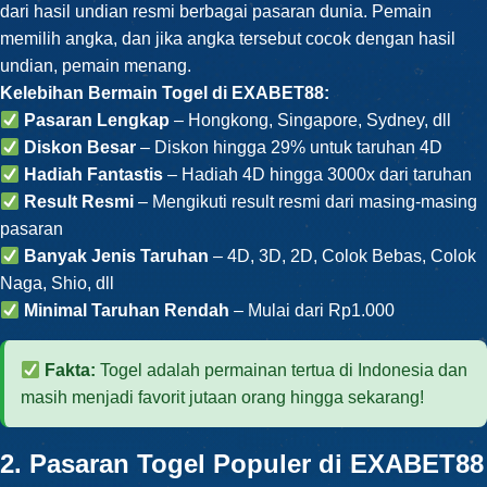
dari hasil undian resmi berbagai pasaran dunia. Pemain
memilih angka, dan jika angka tersebut cocok dengan hasil
undian, pemain menang.
Kelebihan Bermain Togel di EXABET88:
Pasaran Lengkap
– Hongkong, Singapore, Sydney, dll
Diskon Besar
– Diskon hingga 29% untuk taruhan 4D
Hadiah Fantastis
– Hadiah 4D hingga 3000x dari taruhan
Result Resmi
– Mengikuti result resmi dari masing-masing
pasaran
Banyak Jenis Taruhan
– 4D, 3D, 2D, Colok Bebas, Colok
Naga, Shio, dll
Minimal Taruhan Rendah
– Mulai dari Rp1.000
Fakta:
Togel adalah permainan tertua di Indonesia dan
masih menjadi favorit jutaan orang hingga sekarang!
2. Pasaran Togel Populer di EXABET88