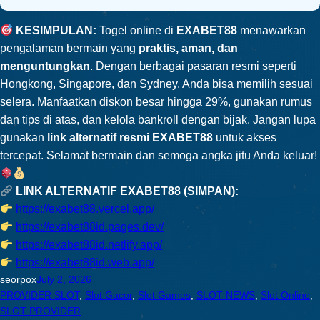
KESIMPULAN:
Togel online di
EXABET88
menawarkan
pengalaman bermain yang
praktis, aman, dan
menguntungkan
. Dengan berbagai pasaran resmi seperti
Hongkong, Singapore, dan Sydney, Anda bisa memilih sesuai
selera. Manfaatkan diskon besar hingga 29%, gunakan rumus
dan tips di atas, dan kelola bankroll dengan bijak. Jangan lupa
gunakan
link alternatif resmi EXABET88
untuk akses
tercepat. Selamat bermain dan semoga angka jitu Anda keluar!
LINK ALTERNATIF EXABET88 (SIMPAN):
https://exabet88.vercel.app/
https://exabet88id.pages.dev/
https://exabet88id.netlify.app/
https://exabet88id.web.app/
seorpox
July 2, 2026
PROVIDER SLOT
, 
Slot Gacor
, 
Slot Games
, 
SLOT NEWS
, 
Slot Online
, 
SLOT PROVIDER