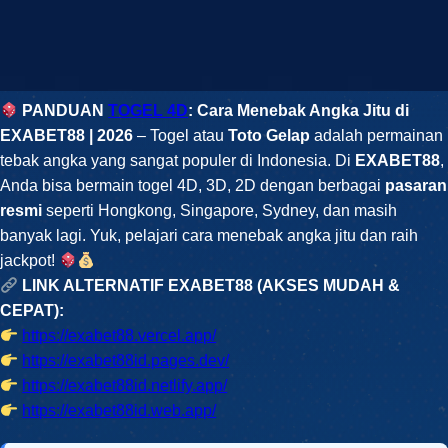
PANDUAN
TOGEL 4D
: Cara Menebak Angka Jitu di
EXABET88 | 2026
– Togel atau
Toto Gelap
adalah permainan
tebak angka yang sangat populer di Indonesia. Di
EXABET88
,
Anda bisa bermain togel 4D, 3D, 2D dengan berbagai
pasaran
resmi
seperti Hongkong, Singapore, Sydney, dan masih
banyak lagi. Yuk, pelajari cara menebak angka jitu dan raih
jackpot!
LINK ALTERNATIF EXABET88 (AKSES MUDAH &
CEPAT):
https://exabet88.vercel.app/
https://exabet88id.pages.dev/
https://exabet88id.netlify.app/
https://exabet88id.web.app/