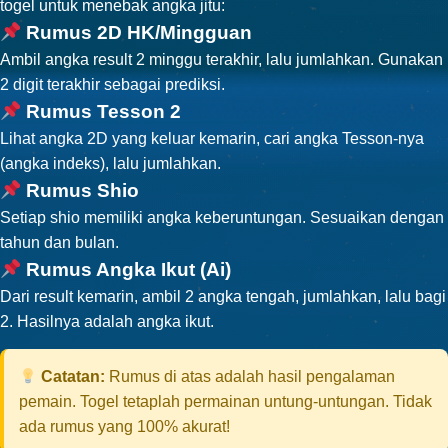
togel untuk menebak angka jitu:
Rumus 2D HK/Mingguan
Ambil angka result 2 minggu terakhir, lalu jumlahkan. Gunakan
2 digit terakhir sebagai prediksi.
Rumus Tesson 2
Lihat angka 2D yang keluar kemarin, cari angka Tesson-nya
(angka indeks), lalu jumlahkan.
Rumus Shio
Setiap shio memiliki angka keberuntungan. Sesuaikan dengan
tahun dan bulan.
Rumus Angka Ikut (Ai)
Dari result kemarin, ambil 2 angka tengah, jumlahkan, lalu bagi
2. Hasilnya adalah angka ikut.
Catatan:
Rumus di atas adalah hasil pengalaman
pemain. Togel tetaplah permainan untung-untungan. Tidak
ada rumus yang 100% akurat!