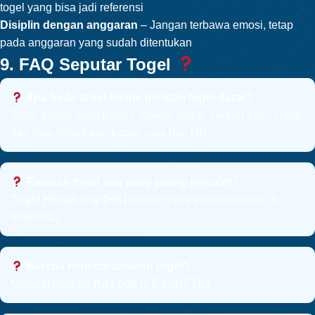
togel yang bisa jadi referensi
Disiplin dengan anggaran
– Jangan terbawa emosi, tetap
pada anggaran yang sudah ditentukan
9. FAQ Seputar Togel
Apa beda togel online dengan togel darat?
Togel online lebih praktis, diskon besar, hadiah lebih tinggi,
dan bisa dimainkan kapan saja dari HP.
Pasaran togel apa yang paling populer?
Togel Hongkong (HK)
adalah yang paling populer di
Indonesia.
Berapa minimal taruhan togel?
Minimal taruhan
Rp1.000
di EXABET88.