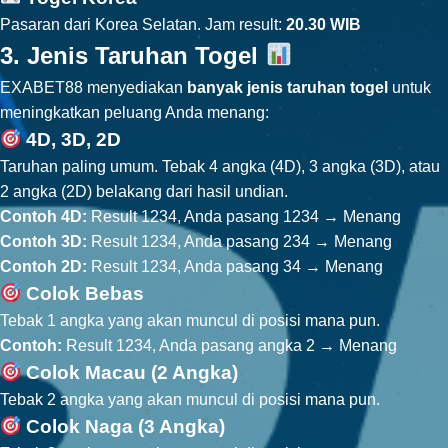
Pasaran dari Korea Selatan. Jam result:
20.30 WIB
3. Jenis Taruhan Togel
EXABET88 menyediakan
banyak jenis taruhan togel
untuk
meningkatkan peluang Anda menang:
4D, 3D, 2D
Taruhan paling umum. Tebak 4 angka (4D), 3 angka (3D), atau
2 angka (2D) belakang dari hasil undian.
Contoh 4D:
Result 1234, Anda pasang 1234 → Menang
Contoh 3D:
Result 1234, Anda pasang 234 → Menang
Contoh 2D:
Result 1234, Anda pasang 34 → Menang
Colok Bebas
Tebak 1 angka yang akan muncul di posisi mana pun.
Contoh:
Result 1234, Anda pasang angka 2 → Menang
Colok Macau (2 Angka)
Tebak 2 angka yang akan muncul di posisi mana pun.
Colok Naga (3 Angka)