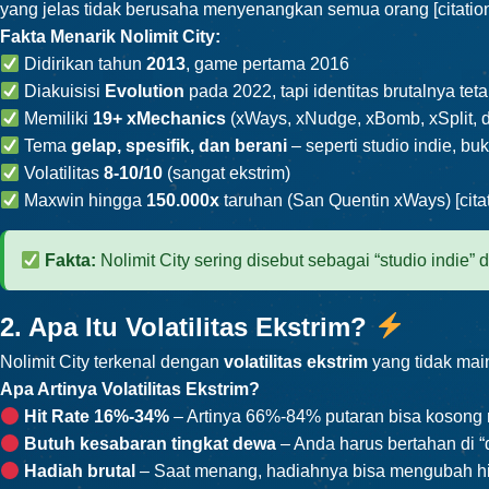
yang jelas tidak berusaha menyenangkan semua orang [citation
Fakta Menarik Nolimit City:
Didirikan tahun
2013
, game pertama 2016
Diakuisisi
Evolution
pada 2022, tapi identitas brutalnya tetap
Memiliki
19+ xMechanics
(xWays, xNudge, xBomb, xSplit, dll
Tema
gelap, spesifik, dan berani
– seperti studio indie, buka
Volatilitas
8-10/10
(sangat ekstrim)
Maxwin hingga
150.000x
taruhan (San Quentin xWays) [citat
Fakta:
Nolimit City sering disebut sebagai “studio indie” d
2. Apa Itu Volatilitas Ekstrim?
Nolimit City terkenal dengan
volatilitas ekstrim
yang tidak main
Apa Artinya Volatilitas Ekstrim?
Hit Rate 16%-34%
– Artinya 66%-84% putaran bisa kosong 
Butuh kesabaran tingkat dewa
– Anda harus bertahan di “d
Hadiah brutal
– Saat menang, hadiahnya bisa mengubah hid