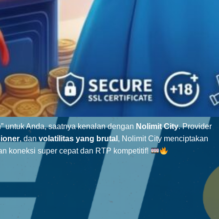
man” untuk Anda, saatnya kenalan dengan
Nolimit City
. Provider
ioner
, dan
volatilitas yang brutal
, Nolimit City menciptakan
an koneksi super cepat dan RTP kompetitif!