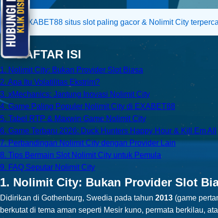
“EXABET88 situs slot paling gacor & Nolimit City terpe
DAFTAR ISI
1. Nolimit City: Bukan Provider Slot Biasa
2. Apa Itu Volatilitas Ekstrim?
3. xMechanics: Jantung Inovasi Nolimit City
4. Game Paling Populer Nolimit City di EXABET88
5. Tabel RTP & Maxwin Game Nolimit City
6. Game Terbaru 2026: Duck Hunters Happy Hour & Kill Em All
7. Perbandingan Nolimit City dengan Provider Lain
8. Tips Bermain Slot Nolimit City untuk Pemula
9. FAQ Seputar Nolimit City
1. Nolimit City: Bukan Provider Slot B
Didirikan di Gothenburg, Swedia pada tahun
2013
(game pertama
berkutat di tema aman seperti Mesir kuno, permata berkilau, at