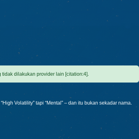
idak dilakukan provider lain [citation:4].
igh Volatility” tapi “Mental” – dan itu bukan sekadar nama.