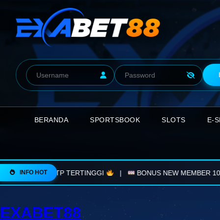
BERANDA
SPORTSBOOK
SLOTS
E-
INFO HOT
GGI
|
BONUS NEW MEMBER 100%
|
WITHDRAW CEP
Skip
to
EXABET88
content