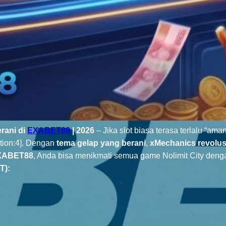
erani di
EXABET88
| 2026
– Jika slot biasa terasa terlalu “a
tation:4]. Dengan
tema gelap yang berani
,
xMechanics revolus
XABET88
, Anda bisa menikmati semua game Nolimit City deng
T):