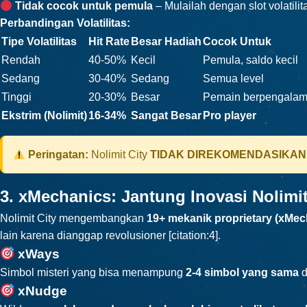
Tidak cocok untuk pemula
– Mulailah dengan slot volatilit
Perbandingan Volatilitas:
Tipe Volatilitas
Hit Rate
Besar Hadiah
Cocok Untuk
Rendah
40-50%
Kecil
Pemula, saldo kecil
Sedang
30-40%
Sedang
Semua level
Tinggi
20-30%
Besar
Pemain berpengala
Ekstrim (Nolimit)
16-34%
Sangat Besar
Pro player
Peringatan:
Nolimit City
TIDAK DIREKOMENDASIKAN
3. xMechanics: Jantung Inovasi Nolimi
Nolimit City mengembangkan
19+ mekanik proprietary (xMec
lain karena dianggap revolusioner [citation:4].
xWays
Simbol misteri yang bisa menampung
2-4 simbol yang sama
d
xNudge