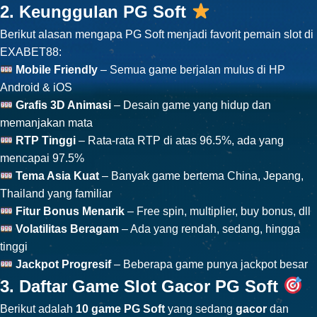
2. Keunggulan PG Soft
Berikut alasan mengapa PG Soft menjadi favorit pemain slot di
EXABET88:
Mobile Friendly
– Semua game berjalan mulus di HP
Android & iOS
Grafis 3D Animasi
– Desain game yang hidup dan
memanjakan mata
RTP Tinggi
– Rata-rata RTP di atas 96.5%, ada yang
mencapai 97.5%
Tema Asia Kuat
– Banyak game bertema China, Jepang,
Thailand yang familiar
Fitur Bonus Menarik
– Free spin, multiplier, buy bonus, dll
Volatilitas Beragam
– Ada yang rendah, sedang, hingga
tinggi
Jackpot Progresif
– Beberapa game punya jackpot besar
3. Daftar Game Slot Gacor PG Soft
Berikut adalah
10 game PG Soft
yang sedang
gacor
dan