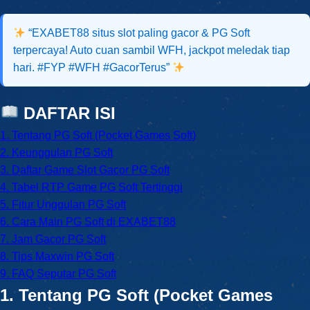
“EXABET88 situs slot paling gacor & PG Soft
terpercaya! Auto cuan sambil WFH, jackpot meledak tiap
hari. #FYP #WFH #GacorTerus”
DAFTAR ISI
1. Tentang PG Soft (Pocket Games Soft)
2. Keunggulan PG Soft
3. Daftar Game Slot Gacor PG Soft
4. Tabel RTP Game PG Soft Tertinggi
5. Fitur Unggulan PG Soft
6. Cara Main PG Soft di EXABET88
7. Jam Gacor PG Soft
8. Tips Maxwin PG Soft
9. FAQ Seputar PG Soft
1. Tentang PG Soft (Pocket Games