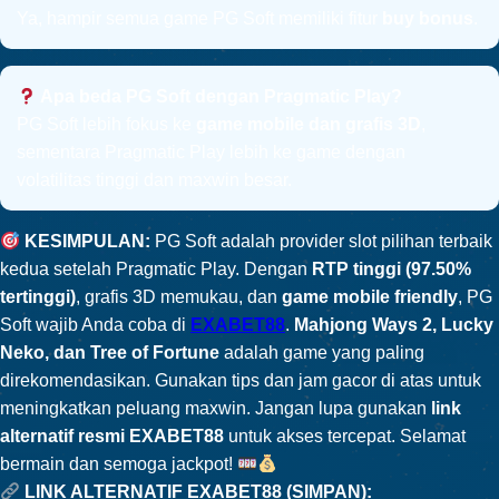
Ya, hampir semua game PG Soft memiliki fitur
buy bonus
.
Apa beda PG Soft dengan Pragmatic Play?
PG Soft lebih fokus ke
game mobile dan grafis 3D
,
sementara Pragmatic Play lebih ke game dengan
volatilitas tinggi dan maxwin besar.
KESIMPULAN:
PG Soft adalah provider slot pilihan terbaik
kedua setelah Pragmatic Play. Dengan
RTP tinggi (97.50%
tertinggi)
, grafis 3D memukau, dan
game mobile friendly
, PG
Soft wajib Anda coba di
EXABET88
.
Mahjong Ways 2, Lucky
Neko, dan Tree of Fortune
adalah game yang paling
direkomendasikan. Gunakan tips dan jam gacor di atas untuk
meningkatkan peluang maxwin. Jangan lupa gunakan
link
alternatif resmi EXABET88
untuk akses tercepat. Selamat
bermain dan semoga jackpot!
LINK ALTERNATIF EXABET88 (SIMPAN):