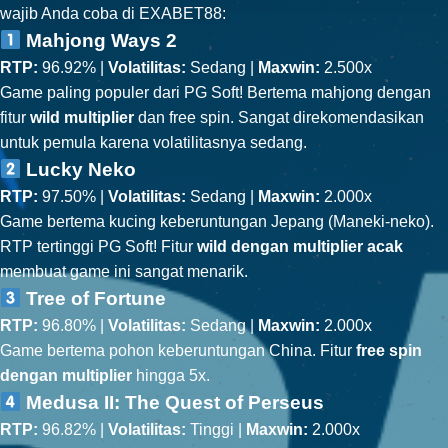
wajib Anda coba di EXABET88:
Mahjong Ways 2
RTP:
96.92% |
Volatilitas:
Sedang |
Maxwin:
2.500x
Game paling populer dari PG Soft! Bertema mahjong dengan
fitur
wild multiplier
dan free spin. Sangat direkomendasikan
untuk pemula karena volatilitasnya sedang.
Lucky Neko
RTP:
97.50% |
Volatilitas:
Sedang |
Maxwin:
2.000x
Game bertema kucing keberuntungan Jepang (Maneki-neko).
RTP tertinggi PG Soft! Fitur
wild dengan multiplier acak
membuat game ini sangat menarik.
Tree of Fortune
RTP:
96.80% |
Volatilitas:
Sedang |
Maxwin:
2.000x
Game bertema pohon keberuntungan China. Fitur
free spin
dengan multiplier
hingga 5x.
Medusa II: The Quest of Perseus
RTP:
96.82% |
Volatilitas:
Tinggi |
Maxwin:
2.000x