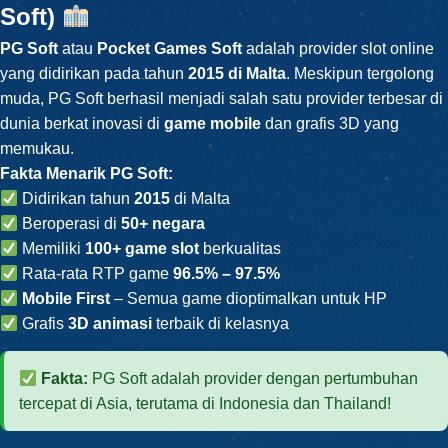
Soft)
PG Soft
atau
Pocket Games Soft
adalah provider slot online
yang didirikan pada tahun
2015 di Malta
. Meskipun tergolong
muda, PG Soft berhasil menjadi salah satu provider terbesar di
dunia berkat inovasi di
game mobile
dan grafis 3D yang
memukau.
Fakta Menarik PG Soft:
Didirikan tahun
2015
di Malta
Beroperasi di
50+ negara
Memiliki
100+ game slot
berkualitas
Rata-rata RTP game
96.5% – 97.5%
Mobile First
– Semua game dioptimalkan untuk HP
Grafis
3D animasi
terbaik di kelasnya
Fakta:
PG Soft adalah provider dengan pertumbuhan
tercepat di Asia, terutama di Indonesia dan Thailand!