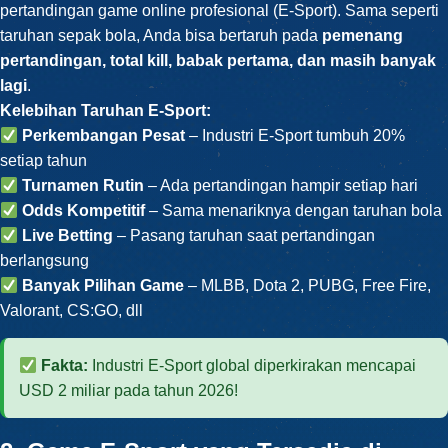
pertandingan game online profesional (E-Sport). Sama seperti
taruhan sepak bola, Anda bisa bertaruh pada
pemenang
pertandingan, total kill, babak pertama, dan masih banyak
lagi
.
Kelebihan Taruhan E-Sport:
Perkembangan Pesat
– Industri E-Sport tumbuh 20%
setiap tahun
Turnamen Rutin
– Ada pertandingan hampir setiap hari
Odds Kompetitif
– Sama menariknya dengan taruhan bola
Live Betting
– Pasang taruhan saat pertandingan
berlangsung
Banyak Pilihan Game
– MLBB, Dota 2, PUBG, Free Fire,
Valorant, CS:GO, dll
Fakta:
Industri E-Sport global diperkirakan mencapai
USD 2 miliar pada tahun 2026!