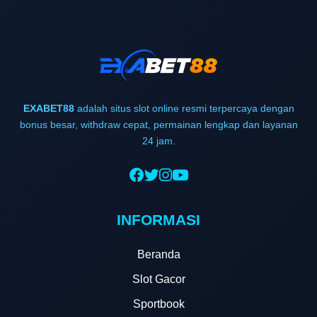
EXABET88
adalah situs slot online resmi terpercaya dengan
bonus besar, withdraw cepat, permainan lengkap dan layanan
24 jam.
INFORMASI
Beranda
Slot Gacor
Sportbook