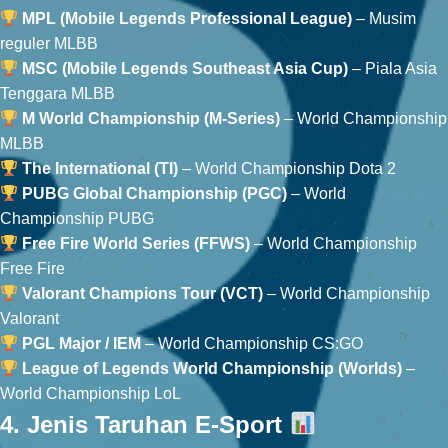
MPL (Mobile Legends Professional League)
– Musim
reguler MLBB
MSC (Mobile Legends Southeast Asia Cup)
– Piala Asia
Tenggara MLBB
M World Championship (M-Series)
– World Championship
MLBB
The International (TI)
– World Championship Dota 2
PUBG Global Championship (PGC)
– World
Championship PUBG
Free Fire World Series (FFWS)
– World Championship
Free Fire
Valorant Champions Tour (VCT)
– World Championship
Valorant
PGL Major / IEM
– World Championship CS:GO
League of Legends World Championship (Worlds)
–
World Championship LoL
4. Jenis Taruhan E-Sport