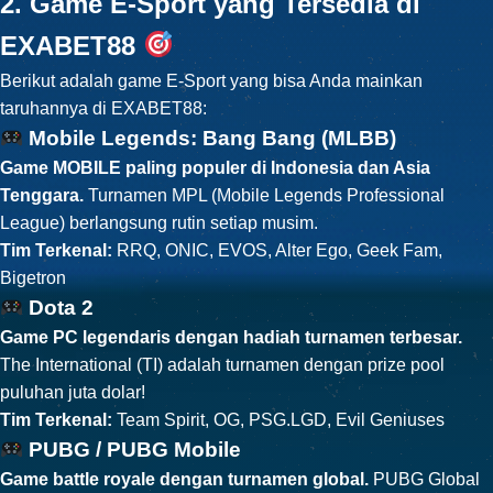
2. Game E-Sport yang Tersedia di
EXABET88
Berikut adalah game E-Sport yang bisa Anda mainkan
taruhannya di EXABET88:
Mobile Legends: Bang Bang (MLBB)
Game MOBILE paling populer di Indonesia dan Asia
Tenggara.
Turnamen MPL (Mobile Legends Professional
League) berlangsung rutin setiap musim.
Tim Terkenal:
RRQ, ONIC, EVOS, Alter Ego, Geek Fam,
Bigetron
Dota 2
Game PC legendaris dengan hadiah turnamen terbesar.
The International (TI) adalah turnamen dengan prize pool
puluhan juta dolar!
Tim Terkenal:
Team Spirit, OG, PSG.LGD, Evil Geniuses
PUBG / PUBG Mobile
Game battle royale dengan turnamen global.
PUBG Global