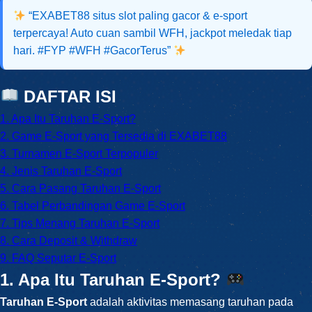
“EXABET88 situs slot paling gacor & e-sport
terpercaya! Auto cuan sambil WFH, jackpot meledak tiap
hari. #FYP #WFH #GacorTerus”
DAFTAR ISI
1. Apa Itu Taruhan E-Sport?
2. Game E-Sport yang Tersedia di EXABET88
3. Turnamen E-Sport Terpopuler
4. Jenis Taruhan E-Sport
5. Cara Pasang Taruhan E-Sport
6. Tabel Perbandingan Game E-Sport
7. Tips Menang Taruhan E-Sport
8. Cara Deposit & Withdraw
9. FAQ Seputar E-Sport
1. Apa Itu Taruhan E-Sport?
Taruhan E-Sport
adalah aktivitas memasang taruhan pada