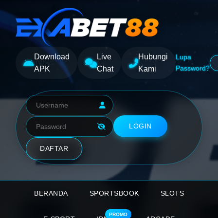
Download
Live
Hubungi
Lupa
Password?
APK
Chat
Kami
LOGIN
DAFTAR
BERANDA
SPORTSBOOK
SLOTS
PROMO