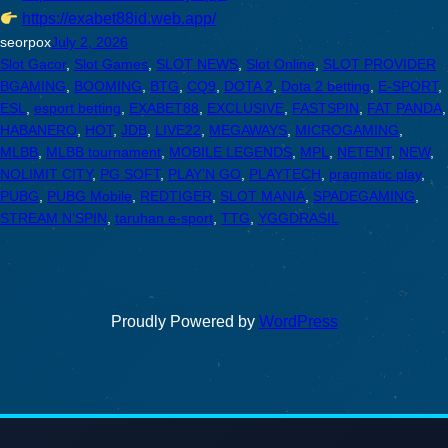
https://exabet88id.web.app/
seorpox
July 2, 2026
Slot Gacor
, 
Slot Games
, 
SLOT NEWS
, 
Slot Online
, 
SLOT PROVIDER
BGAMING
, 
BOOMING
, 
BTG
, 
CQ9
, 
DOTA 2
, 
Dota 2 betting
, 
E-SPORT
, 
ESL
, 
esport betting
, 
EXABET88
, 
EXCLUSIVE
, 
FASTSPIN
, 
FAT PANDA
,
HABANERO
, 
HOT
, 
JDB
, 
LIVE22
, 
MEGAWAYS
, 
MICROGAMING
, 
MLBB
, 
MLBB tournament
, 
MOBILE LEGENDS
, 
MPL
, 
NETENT
, 
NEW
, 
NOLIMIT CITY
, 
PG SOFT
, 
PLAY’N GO
, 
PLAYTECH
, 
pragmatic play
, 
PUBG
, 
PUBG Mobile
, 
REDTIGER
, 
SLOT MANIA
, 
SPADEGAMING
, 
STREAM N’SPIN
, 
taruhan e-sport
, 
TTG
, 
YGGDRASIL
Proudly Powered by
WordPress