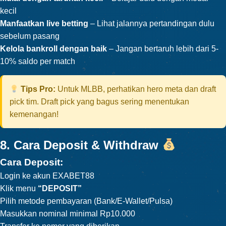
kecil
Manfaatkan live betting
– Lihat jalannya pertandingan dulu
sebelum pasang
Kelola bankroll dengan baik
– Jangan bertaruh lebih dari 5-
10% saldo per match
Tips Pro:
Untuk MLBB, perhatikan hero meta dan draft
pick tim. Draft pick yang bagus sering menentukan
kemenangan!
8. Cara Deposit & Withdraw
Cara Deposit:
Login ke akun EXABET88
Klik menu
“DEPOSIT”
Pilih metode pembayaran (Bank/E-Wallet/Pulsa)
Masukkan nominal minimal Rp10.000