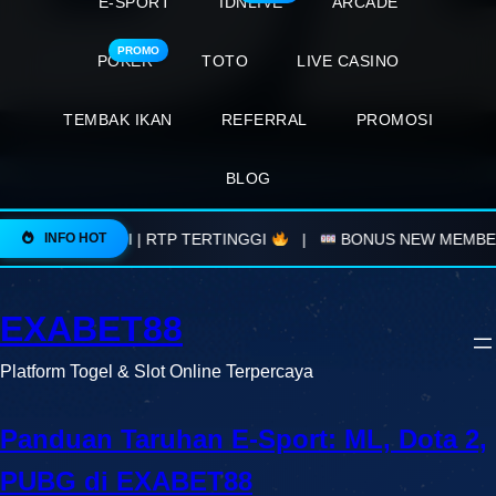
E-SPORT
IDNLIVE
ARCADE
PROMO
POKER
TOTO
LIVE CASINO
TEMBAK IKAN
REFERRAL
PROMOSI
BLOG
INFO HOT
INI | RTP TERTINGGI
|
BONUS NEW MEMBER 100%
|
Skip
to
EXABET88
content
Platform Togel & Slot Online Terpercaya
Panduan Taruhan E-Sport: ML, Dota 2,
PUBG di EXABET88