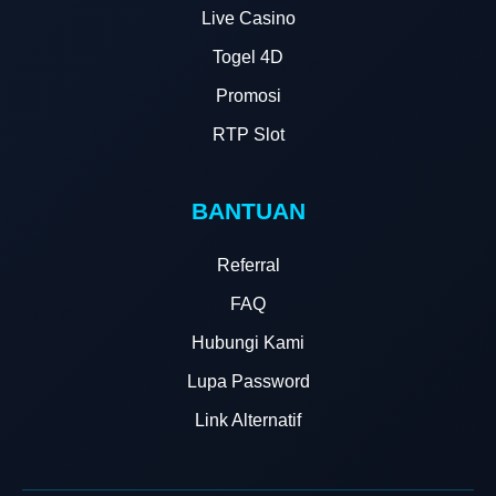
Live Casino
Togel 4D
Promosi
RTP Slot
BANTUAN
Referral
FAQ
Hubungi Kami
Lupa Password
Link Alternatif