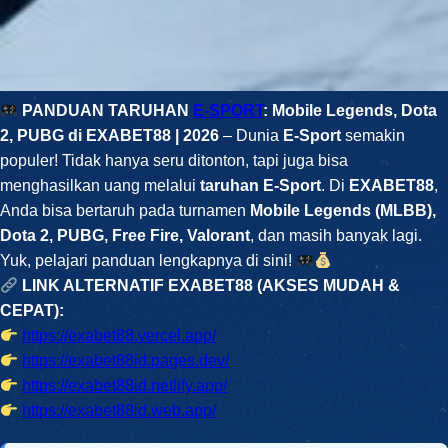
PANDUAN TARUHAN
E-SPORT
: Mobile Legends, Dota
2, PUBG di EXABET88 | 2026
– Dunia
E-Sport
semakin
populer! Tidak hanya seru ditonton, tapi juga bisa
menghasilkan uang melalui
taruhan E-Sport
. Di
EXABET88
,
Anda bisa bertaruh pada turnamen
Mobile Legends (MLBB),
Dota 2, PUBG, Free Fire, Valorant
, dan masih banyak lagi.
Yuk, pelajari panduan lengkapnya di sini!
LINK ALTERNATIF EXABET88 (AKSES MUDAH &
CEPAT):
https://exabet88.vercel.app/
https://exabet88id.pages.dev/
https://exabet88id.netlify.app/
https://exabet88id.web.app/