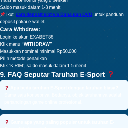
Transfer ke nomor yang diberikan
Saldo masuk dalam 1-3 menit
Ikuti
cara deposit slot via Dana dan OVO
untuk panduan
deposit pakai e-wallet.
Cara Withdraw:
Login ke akun EXABET88
Klik menu
“WITHDRAW”
Masukkan nominal minimal Rp50.000
Pilih metode penarikan
Klik “KIRIM”, saldo masuk dalam 1-5 menit
9. FAQ Seputar Taruhan E-Sport
Apa beda taruhan E-Sport dengan taruhan biasa?
Sama saja konsepnya. Bedanya, objek taruhannya adalah
pertandingan game online profesional.
Game apa yang paling populer untuk taruhan E-