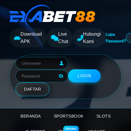
Download
Live
Hubungi
Lupa
Password?
APK
Chat
Kami
LOGIN
DAFTAR
BERANDA
SPORTSBOOK
SLOTS
PROMO