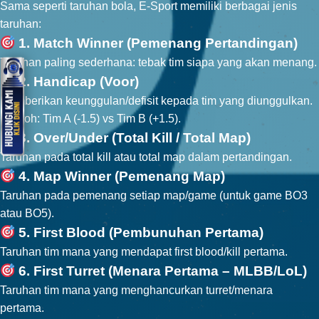
Sama seperti taruhan bola, E-Sport memiliki berbagai jenis
taruhan:
1. Match Winner (Pemenang Pertandingan)
Taruhan paling sederhana: tebak tim siapa yang akan menang.
2. Handicap (Voor)
Memberikan keunggulan/defisit kepada tim yang diunggulkan.
Contoh: Tim A (-1.5) vs Tim B (+1.5).
3. Over/Under (Total Kill / Total Map)
Taruhan pada total kill atau total map dalam pertandingan.
4. Map Winner (Pemenang Map)
Taruhan pada pemenang setiap map/game (untuk game BO3
atau BO5).
5. First Blood (Pembunuhan Pertama)
Taruhan tim mana yang mendapat first blood/kill pertama.
6. First Turret (Menara Pertama – MLBB/LoL)
Taruhan tim mana yang menghancurkan turret/menara
pertama.