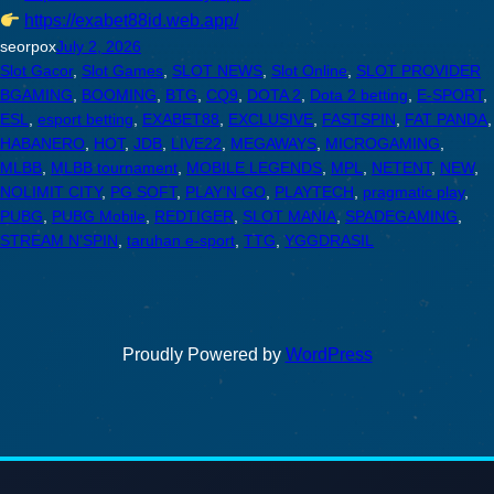
https://exabet88id.web.app/
seorpox
July 2, 2026
Slot Gacor
, 
Slot Games
, 
SLOT NEWS
, 
Slot Online
, 
SLOT PROVIDER
BGAMING
, 
BOOMING
, 
BTG
, 
CQ9
, 
DOTA 2
, 
Dota 2 betting
, 
E-SPORT
, 
ESL
, 
esport betting
, 
EXABET88
, 
EXCLUSIVE
, 
FASTSPIN
, 
FAT PANDA
,
HABANERO
, 
HOT
, 
JDB
, 
LIVE22
, 
MEGAWAYS
, 
MICROGAMING
, 
MLBB
, 
MLBB tournament
, 
MOBILE LEGENDS
, 
MPL
, 
NETENT
, 
NEW
, 
NOLIMIT CITY
, 
PG SOFT
, 
PLAY’N GO
, 
PLAYTECH
, 
pragmatic play
, 
PUBG
, 
PUBG Mobile
, 
REDTIGER
, 
SLOT MANIA
, 
SPADEGAMING
, 
STREAM N’SPIN
, 
taruhan e-sport
, 
TTG
, 
YGGDRASIL
Proudly Powered by
WordPress