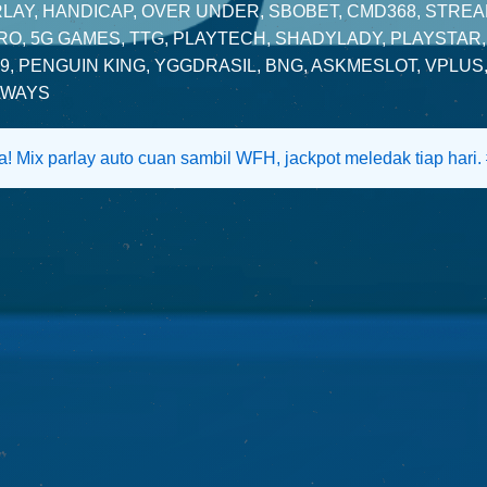
RLAY, HANDICAP, OVER UNDER, SBOBET, CMD368, STREAM
RO, 5G GAMES, TTG, PLAYTECH, SHADYLADY, PLAYSTAR,
CQ9, PENGUIN KING, YGGDRASIL, BNG, ASKMESLOT, VPLUS
GAWAYS
ya! Mix parlay auto cuan sambil WFH, jackpot meledak tiap ha