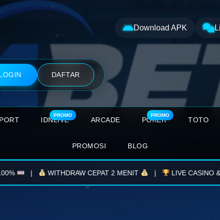
Download APK
L
LOGIN
DAFTAR
PROMO
PROMO
SPORT
IDNLIVE
ARCADE
POKER
TOTO
PROMOSI
BLOG
 CEPAT 2 MENIT
|
LIVE CASINO & SPORTSBOOK TERLEN