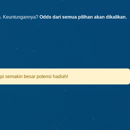
an. Keuntungannya?
Odds dari semua pilihan akan dikalikan
,
pi semakin besar potensi hadiah!