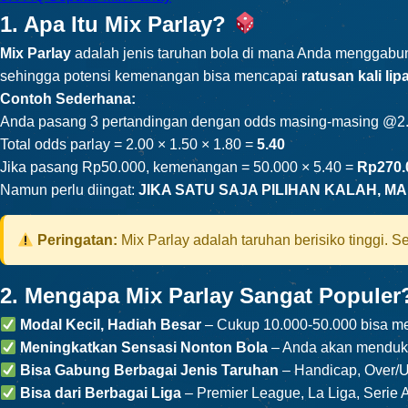
1. Apa Itu Mix Parlay?
Mix Parlay
adalah jenis taruhan bola di mana Anda menggab
sehingga potensi kemenangan bisa mencapai
ratusan kali lip
Contoh Sederhana:
Anda pasang 3 pertandingan dengan odds masing-masing @2
Total odds parlay = 2.00 × 1.50 × 1.80 =
5.40
Jika pasang Rp50.000, kemenangan = 50.000 × 5.40 =
Rp270.
Namun perlu diingat:
JIKA SATU SAJA PILIHAN KALAH, 
Peringatan:
Mix Parlay adalah taruhan berisiko tinggi. 
2. Mengapa Mix Parlay Sangat Popule
Modal Kecil, Hadiah Besar
– Cukup 10.000-50.000 bisa me
Meningkatkan Sensasi Nonton Bola
– Anda akan menduku
Bisa Gabung Berbagai Jenis Taruhan
– Handicap, Over/Un
Bisa dari Berbagai Liga
– Premier League, La Liga, Serie A,