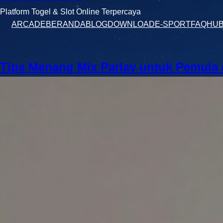
Platform Togel & Slot Online Terpercaya
ARCADE
BERANDA
BLOG
DOWNLOAD
E-SPORT
FAQ
HUB
Tips Menang Mix Parlay untuk Pemula