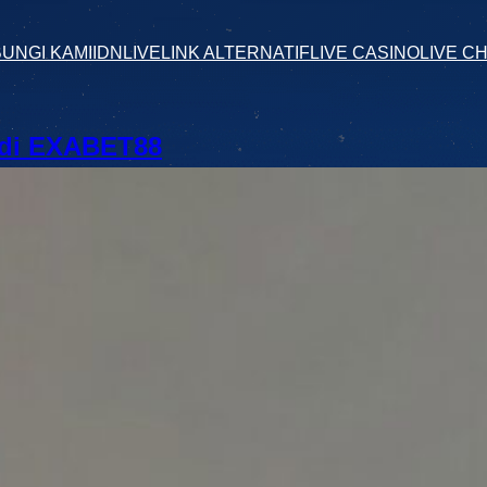
UNGI KAMI
IDNLIVE
LINK ALTERNATIF
LIVE CASINO
LIVE C
 di EXABET88