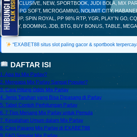
HOT, EXCLUSIVE, NEW, SPORTBOOK, JUDI BOLA, MIX PA
PANDA, PG SOFT, MICROGAMING, NOLIMIT CITY, HABANE
LEVEL UP, SPIN ROYAL, PP 98% RTP, YGR, PLAY’N GO, 
GMW, KY, BOOMING, JDB, BTG, BUY BONUS, TABLE, ME
“EXABET88 situs slot paling gacor & sportbook terperca
DAFTAR ISI
1. Apa Itu Mix Parlay?
2. Mengapa Mix Parlay Sangat Populer?
3. Cara Hitung Odds Mix Parlay
4. Jenis Taruhan yang Bisa Dipasang di Parlay
5. Tabel Contoh Perhitungan Parlay
6. 7 Tips Menang Mix Parlay untuk Pemula
7. Kesalahan Umum dalam Mix Parlay
8. Cara Pasang Mix Parlay di EXABET88
9. FAQ Seputar Mix Parlay