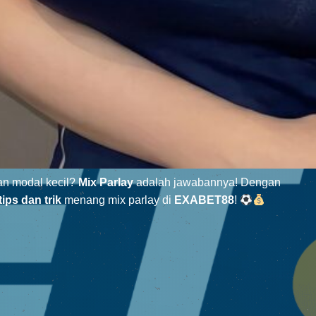
n modal kecil?
Mix Parlay
adalah jawabannya! Dengan
tips dan trik
menang mix parlay di
EXABET88
!