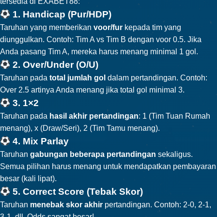
tersedia di EXABET88:
1. Handicap (Pur/HDP)
Taruhan yang memberikan
voor/fur
kepada tim yang
diunggulkan. Contoh: Tim A vs Tim B dengan voor 0.5. Jika
Anda pasang Tim A, mereka harus menang minimal 1 gol.
2. Over/Under (O/U)
Taruhan pada
total jumlah gol
dalam pertandingan. Contoh:
Over 2.5 artinya Anda menang jika total gol minimal 3.
3. 1×2
Taruhan pada
hasil akhir pertandingan
: 1 (Tim Tuan Rumah
menang), x (Draw/Seri), 2 (Tim Tamu menang).
4. Mix Parlay
Taruhan
gabungan beberapa pertandingan
sekaligus.
Semua pilihan harus menang untuk mendapatkan pembayaran
besar (kali lipat).
5. Correct Score (Tebak Skor)
Taruhan
menebak skor akhir
pertandingan. Contoh: 2-0, 2-1,
3-1, dll. Odds sangat besar!