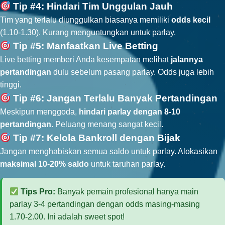
Tip #4: Hindari Tim Unggulan Jauh
Tim yang terlalu diunggulkan biasanya memiliki
odds kecil
(1.10-1.30). Kurang menguntungkan untuk parlay.
Tip #5: Manfaatkan Live Betting
Live betting memberi Anda kesempatan melihat
jalannya
pertandingan
dulu sebelum pasang parlay. Odds juga lebih
tinggi.
Tip #6: Jangan Terlalu Banyak Pertandingan
Meskipun menggoda,
hindari parlay dengan 8-10
pertandingan
. Peluang menang sangat kecil.
Tip #7: Kelola Bankroll dengan Bijak
Jangan menghabiskan semua saldo untuk parlay. Alokasikan
maksimal 10-20% saldo
untuk taruhan parlay.
Tips Pro:
Banyak pemain profesional hanya main
parlay 3-4 pertandingan dengan odds masing-masing
1.70-2.00. Ini adalah sweet spot!