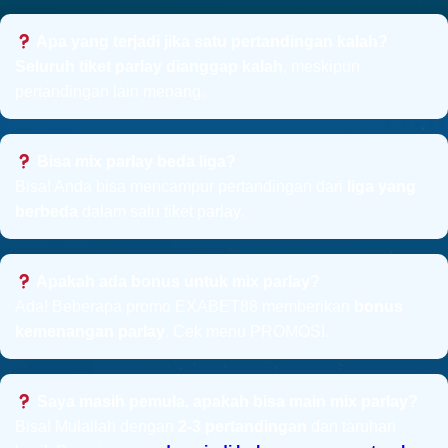
Apa yang terjadi jika satu pertandingan kalah?
Seluruh tiket parlay dianggap kalah
, meskipun
pertandingan lain menang.
Bisa mix parlay beda liga?
Bisa! Anda bisa mencampur pertandingan dari
liga yang
berbeda
dalam satu tiket parlay.
Apakah ada bonus untuk mix parlay?
Ada! Beberapa promo EXABET88 memberikan
bonus
kemenangan parlay
. Cek menu PROMOSI.
Saya masih pemula, apakah bisa main mix parlay?
Bisa! Mulailah dengan
2-3 pertandingan
dan taruhan