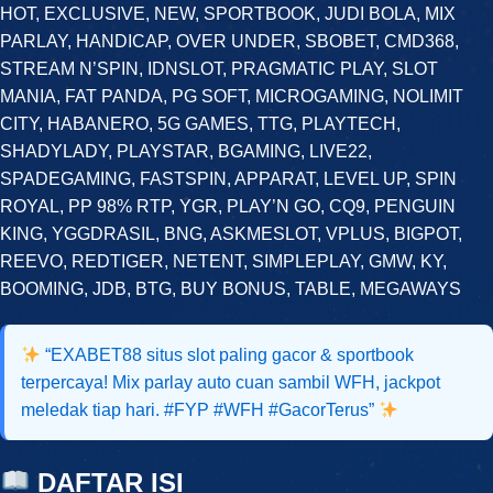
HOT, EXCLUSIVE, NEW, SPORTBOOK, JUDI BOLA, MIX
PARLAY, HANDICAP, OVER UNDER, SBOBET, CMD368,
STREAM N’SPIN, IDNSLOT, PRAGMATIC PLAY, SLOT
MANIA, FAT PANDA, PG SOFT, MICROGAMING, NOLIMIT
CITY, HABANERO, 5G GAMES, TTG, PLAYTECH,
SHADYLADY, PLAYSTAR, BGAMING, LIVE22,
SPADEGAMING, FASTSPIN, APPARAT, LEVEL UP, SPIN
ROYAL, PP 98% RTP, YGR, PLAY’N GO, CQ9, PENGUIN
KING, YGGDRASIL, BNG, ASKMESLOT, VPLUS, BIGPOT,
REEVO, REDTIGER, NETENT, SIMPLEPLAY, GMW, KY,
BOOMING, JDB, BTG, BUY BONUS, TABLE, MEGAWAYS
“EXABET88 situs slot paling gacor & sportbook
terpercaya! Mix parlay auto cuan sambil WFH, jackpot
meledak tiap hari. #FYP #WFH #GacorTerus”
DAFTAR ISI