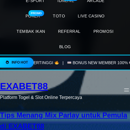
E-SPORT
IDNLIVE
ARCADE
PROMO
POKER
TOTO
LIVE CASINO
TEMBAK IKAN
REFERRAL
PROMOSI
BLOG
INFO HOT
ERTINGGI
|
BONUS NEW MEMBER 100%
|
WITHDRAW
Skip
to
EXABET88
content
Platform Togel & Slot Online Terpercaya
Tips Menang Mix Parlay untuk Pemula
di EXABET88