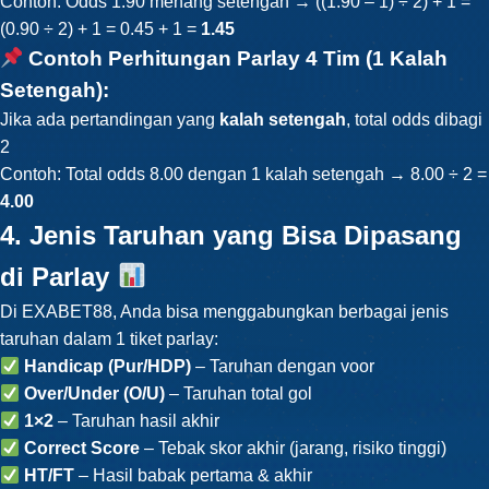
Contoh: Odds 1.90 menang setengah → ((1.90 – 1) ÷ 2) + 1 =
(0.90 ÷ 2) + 1 = 0.45 + 1 =
1.45
Contoh Perhitungan Parlay 4 Tim (1 Kalah
Setengah):
Jika ada pertandingan yang
kalah setengah
, total odds dibagi
2
Contoh: Total odds 8.00 dengan 1 kalah setengah → 8.00 ÷ 2 =
4.00
4. Jenis Taruhan yang Bisa Dipasang
di Parlay
Di EXABET88, Anda bisa menggabungkan berbagai jenis
taruhan dalam 1 tiket parlay:
Handicap (Pur/HDP)
– Taruhan dengan voor
Over/Under (O/U)
– Taruhan total gol
1×2
– Taruhan hasil akhir
Correct Score
– Tebak skor akhir (jarang, risiko tinggi)
HT/FT
– Hasil babak pertama & akhir