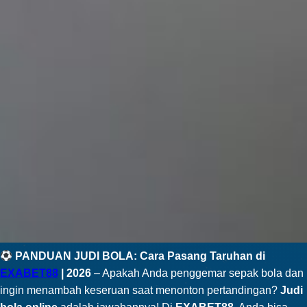
PANDUAN JUDI BOLA: Cara Pasang Taruhan di
EXABET88
| 2026
– Apakah Anda penggemar sepak bola dan
ingin menambah keseruan saat menonton pertandingan?
Judi