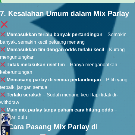
7. Kesalahan Umum dalam Mix Parlay
Memasukkan terlalu banyak pertandingan
– Semakin
banyak, semakin kecil peluang menang
Memasukkan tim dengan odds terlalu kecil
– Kurang
menguntungkan
Tidak melakukan riset tim
– Hanya mengandalkan
keberuntungan
Memasang parlay di semua pertandingan
– Pilih yang
terbaik, jangan semua
Terlalu serakah
– Sudah menang kecil tapi tidak di-
withdraw
Main mix parlay tanpa paham cara hitung odds
–
Pelajari dulu
8. Cara Pasang Mix Parlay di