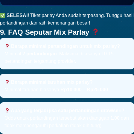
SELESAI!
Tiket parlay Anda sudah terpasang. Tunggu hasil
pertandingan dan raih kemenangan besar!
9. FAQ Seputar Mix Parlay
Berapa minimal pertandingan untuk mix parlay?
Minimal
2 pertandingan
. Maksimal biasanya 10-15
pertandingan tergantung provider.
Berapa minimal taruhan mix parlay?
Minimal taruhan biasanya
Rp10.000 – Rp25.000
.
Apa yang terjadi jika satu pertandingan draw/seri?
Odds untuk pertandingan tersebut akan dianggap
1.00
dan
tidak mempengaruhi perkalian (tidak dihitung).