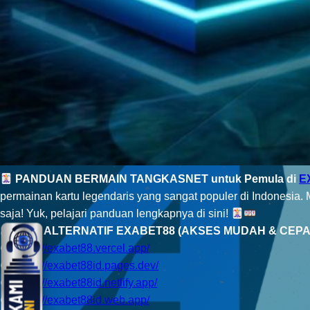
PANDUAN BERMAIN TANGKASNET untuk Pemula di
E
permainan kartu legendaris yang sangat populer di Indonesia.
saja! Yuk, pelajari panduan lengkapnya di sini!
LINK ALTERNATIF EXABET88 (AKSES MUDAH & CEPA
https://exabet88.vercel.app/
https://exabet88id.pages.dev/
https://exabet88id.netlify.app/
https://exabet88id.web.app/