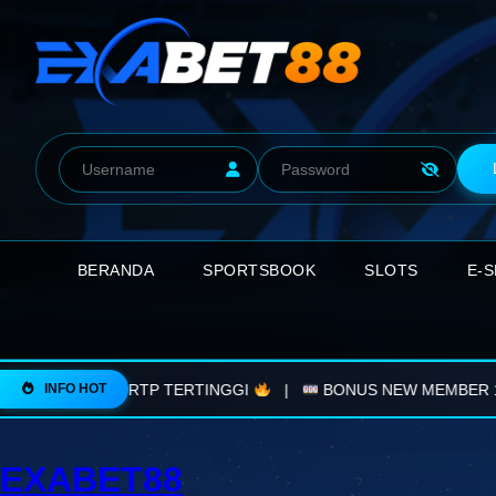
BERANDA
SPORTSBOOK
SLOTS
E-
INFO HOT
TINGGI
|
BONUS NEW MEMBER 100%
|
WITHDRAW 
Skip
to
EXABET88
content