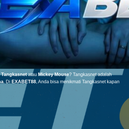
n
Tangkasnet
atau
Mickey Mouse
? Tangkasnet adalah
na
. Di
EXABET88
, Anda bisa menikmati Tangkasnet kapan