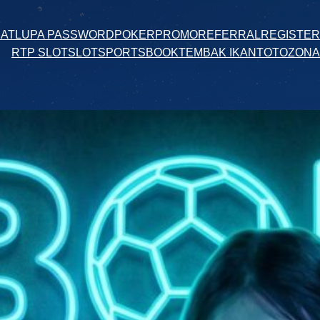
HAT
LUPA PASSWORD
POKER
PROMO
REFERRAL
REGISTER
RTP SLOT
SLOT
SPORTSBOOK
TEMBAK IKAN
TOTO
ZONA