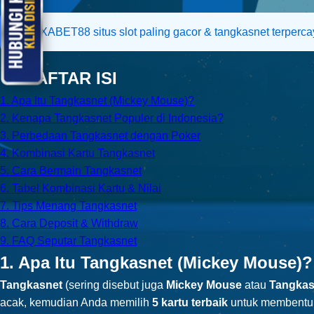
“EXABET88 situs slot paling gacor & tangkasnet terperc
DAFTAR ISI
1. Apa Itu Tangkasnet (Mickey Mouse)?
2. Kenapa Tangkasnet Populer di Indonesia?
3. Perbedaan Tangkasnet dengan Poker
4. Kombinasi Kartu Tangkasnet
5. Cara Bermain Tangkasnet
6. Tabel Kombinasi Kartu & Nilai
7. Tips Menang Tangkasnet
8. Cara Deposit & Withdraw
9. FAQ Seputar Tangkasnet
1. Apa Itu Tangkasnet (Mickey Mouse)
Tangkasnet
(sering disebut juga
Mickey Mouse
atau
Tangka
acak, kemudian Anda memilih
5 kartu terbaik
untuk membentuk 