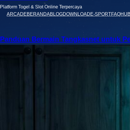
Platform Togel & Slot Online Terpercaya
ARCADE
BERANDA
BLOG
DOWNLOAD
E-SPORT
FAQ
HUB
Panduan Bermain Tangkasnet untuk P