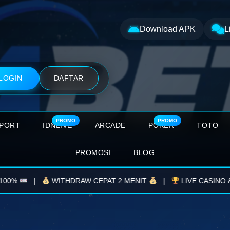
Download APK
L
LOGIN
DAFTAR
PROMO
PROMO
SPORT
IDNLIVE
ARCADE
POKER
TOTO
PROMOSI
BLOG
CEPAT 2 MENIT
|
LIVE CASINO & SPORTSBOOK TERLENG