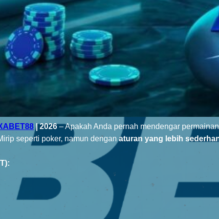
XABET88
| 2026
– Apakah Anda pernah mendengar permaina
 Mirip seperti poker, namun dengan
aturan yang lebih sederha
T):