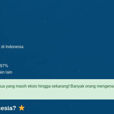
 di Indonesia
 97%
in lain
rtua yang masih eksis hingga sekarang! Banyak orang mengena
nesia?