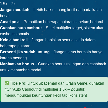
1.5x – 2x
Jangan serakah
– Lebih baik menang kecil daripada kalah
besar
Amati pola
– Perhatikan beberapa putaran sebelum bertaruh
Gunakan auto cashout
– Setel multiplier target, sistem akan
cashout otomatis
Kelola bankroll
– Jangan habiskan semua saldo dalam
beberapa putaran
Berhenti jika sudah untung
– Jangan terus bermain hanya
karena menang
Manfaatkan bonus
– Gunakan bonus rollingan dan cashback
untuk menambah modal
Tips Pro:
Untuk Spaceman dan Crash Game, gunakan
fitur “Auto Cashout” di multiplier 1.5x – 2x untuk
mengumpulkan keuntungan kecil tapi konsisten!