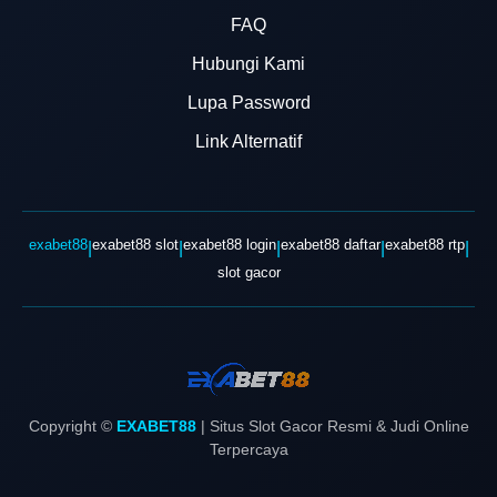
FAQ
Hubungi Kami
Lupa Password
Link Alternatif
exabet88
exabet88 slot
exabet88 login
exabet88 daftar
exabet88 rtp
|
|
|
|
|
slot gacor
Copyright ©
EXABET88
| Situs Slot Gacor Resmi & Judi Online
Terpercaya