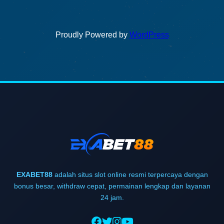
Proudly Powered by
WordPress
EXABET88
adalah situs slot online resmi terpercaya dengan
bonus besar, withdraw cepat, permainan lengkap dan layanan
24 jam.