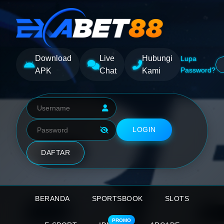
Download
Live
Hubungi
Lupa
Password?
APK
Chat
Kami
LOGIN
DAFTAR
BERANDA
SPORTSBOOK
SLOTS
PROMO