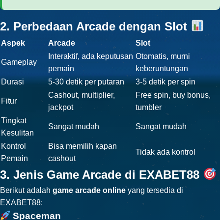
2. Perbedaan Arcade dengan Slot
Aspek
Arcade
Slot
Interaktif, ada keputusan
Otomatis, murni
Gameplay
pemain
keberuntungan
Durasi
5-30 detik per putaran
3-5 detik per spin
Cashout, multiplier,
Free spin, buy bonus,
Fitur
jackpot
tumbler
Tingkat
Sangat mudah
Sangat mudah
Kesulitan
Kontrol
Bisa memilih kapan
Tidak ada kontrol
Pemain
cashout
3. Jenis Game Arcade di EXABET88
Berikut adalah
game arcade online
yang tersedia di
EXABET88:
Spaceman