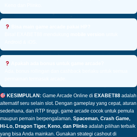
Keno dan Plinko.
Bisa main game arcade pakai HP?
Bisa! EXABET88 mendukung
mobile version
untuk
Android & iOS.
Apakah ada bonus untuk game arcade?
Ada, bonus rollingan dan cashback berlaku untuk semua
permainan termasuk arcade.
KESIMPULAN:
Game Arcade Online di
EXABET88
adalah
alternatif seru selain slot. Dengan gameplay yang cepat, aturan
sederhana, dan RTP tinggi, game arcade cocok untuk pemula
maupun pemain berpengalaman.
Spaceman, Crash Game,
Hi-Lo, Dragon Tiger, Keno, dan Plinko
adalah pilihan terbaik
yang bisa Anda mainkan. Gunakan strategi cashout di