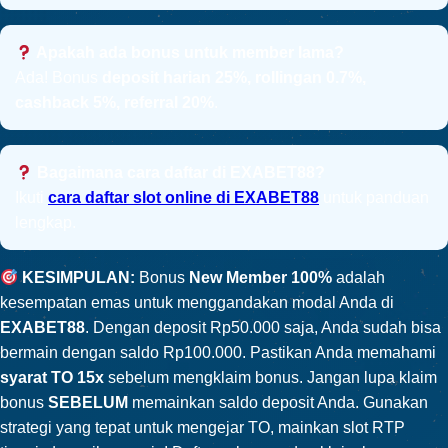
Apakah ada bonus untuk member lama?
Ada! Bonus
deposit harian 25%, rollingan 0.7%,
cashback 5%, referral 20%
.
Bagaimana cara daftar di EXABET88?
Ikuti
cara daftar slot online di EXABET88
untuk panduan
lengkap.
KESIMPULAN:
Bonus
New Member 100%
adalah
kesempatan emas untuk menggandakan modal Anda di
EXABET88
. Dengan deposit Rp50.000 saja, Anda sudah bisa
bermain dengan saldo Rp100.000. Pastikan Anda memahami
syarat TO 15x
sebelum mengklaim bonus. Jangan lupa klaim
bonus
SEBELUM
memainkan saldo deposit Anda. Gunakan
strategi yang tepat untuk mengejar TO, mainkan slot RTP