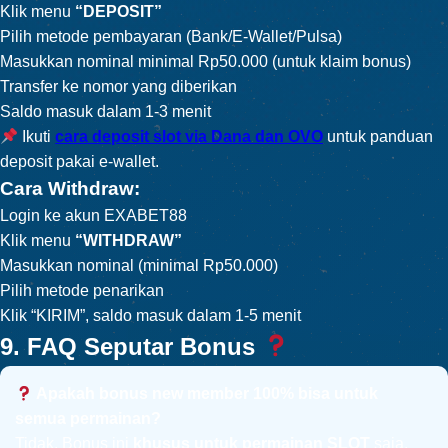
Klik menu
“DEPOSIT”
Pilih metode pembayaran (Bank/E-Wallet/Pulsa)
Masukkan nominal minimal Rp50.000 (untuk klaim bonus)
Transfer ke nomor yang diberikan
Saldo masuk dalam 1-3 menit
Ikuti
cara deposit slot via Dana dan OVO
untuk panduan
deposit pakai e-wallet.
Cara Withdraw:
Login ke akun EXABET88
Klik menu
“WITHDRAW”
Masukkan nominal (minimal Rp50.000)
Pilih metode penarikan
Klik “KIRIM”, saldo masuk dalam 1-5 menit
9. FAQ Seputar Bonus
Apakah bonus new member 100% bisa untuk
semua permainan?
Tidak. Bonus ini
khusus untuk permainan SLOT
saja.