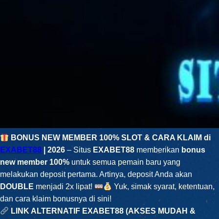
BONUS NEW MEMBER 100% SLOT & CARA KLAIM di
EXABET88
| 2026
– Situs
EXABET88
memberikan
bonus
new member 100%
untuk semua pemain baru yang
melakukan deposit pertama. Artinya, deposit Anda akan
DOUBLE
menjadi 2x lipat!
Yuk, simak syarat, ketentuan,
dan cara klaim bonusnya di sini!
LINK ALTERNATIF EXABET88 (AKSES MUDAH &