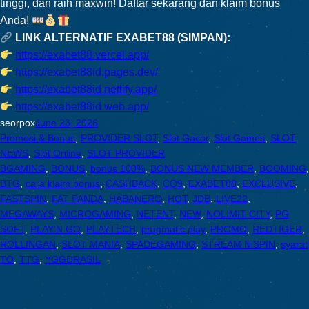
tinggi, dan raih maxwin! Daftar sekarang dan klaim bonus
Anda!
LINK ALTERNATIF EXABET88 (SIMPAN):
https://exabet88.vercel.app/
https://exabet88id.pages.dev/
https://exabet88id.netlify.app/
https://exabet88id.web.app/
seorpox
June 23, 2026
Promosi & Bonus
, 
PROVIDER SLOT
, 
Slot Gacor
, 
Slot Games
, 
SLOT
NEWS
, 
Slot Online
, 
SLOT PROVIDER
BGAMING
, 
BONUS
, 
bonus 100%
, 
BONUS NEW MEMBER
, 
BOOMING
BTG
, 
cara klaim bonus
, 
CASHBACK
, 
CQ9
, 
EXABET88
, 
EXCLUSIVE
, 
FASTSPIN
, 
FAT PANDA
, 
HABANERO
, 
HOT
, 
JDB
, 
LIVE22
, 
MEGAWAYS
, 
MICROGAMING
, 
NETENT
, 
NEW
, 
NOLIMIT CITY
, 
PG
SOFT
, 
PLAY’N GO
, 
PLAYTECH
, 
pragmatic play
, 
PROMO
, 
REDTIGER
, 
ROLLINGAN
, 
SLOT MANIA
, 
SPADEGAMING
, 
STREAM N’SPIN
, 
syarat
TO
, 
TTG
, 
YGGDRASIL