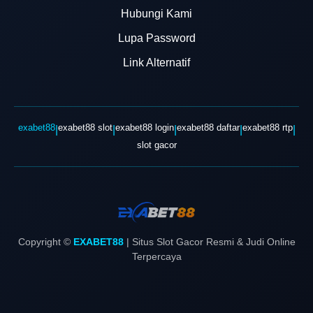
Hubungi Kami
Lupa Password
Link Alternatif
exabet88
exabet88 slot
exabet88 login
exabet88 daftar
exabet88 rtp
|
|
|
|
|
slot gacor
Copyright ©
EXABET88
| Situs Slot Gacor Resmi & Judi Online
Terpercaya