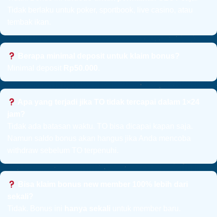
Tidak berlaku untuk poker, sportbook, live casino, atau
tembak ikan.
Berapa minimal deposit untuk klaim bonus?
Minimal deposit
Rp50.000
.
Apa yang terjadi jika TO tidak tercapai dalam 1×24
jam?
Tidak ada batasan waktu. TO bisa dicapai kapan saja.
Namun saldo bonus akan hangus jika Anda mencoba
withdraw sebelum TO terpenuhi.
Bisa klaim bonus new member 100% lebih dari
sekali?
Tidak. Bonus ini
hanya sekali
untuk member baru.