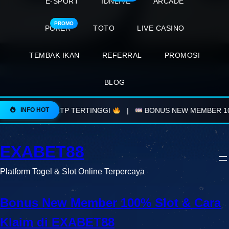
E-SPORT
IDNLIVE
ARCADE
PROMO
POKER
TOTO
LIVE CASINO
TEMBAK IKAN
REFERRAL
PROMOSI
BLOG
INFO HOT
 | RTP TERTINGGI
|
BONUS NEW MEMBER 100%
|
W
Skip
to
EXABET88
content
Platform Togel & Slot Online Terpercaya
Bonus New Member 100% Slot & Cara
Klaim di EXABET88