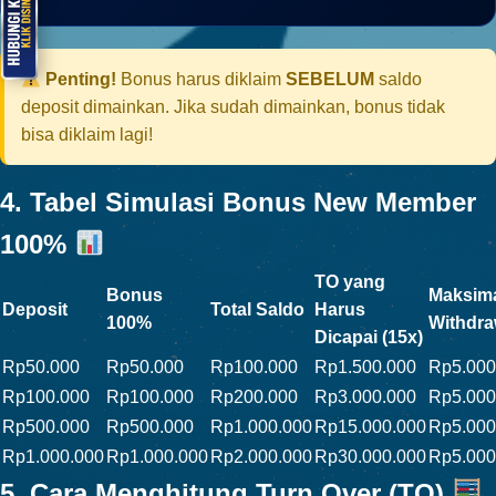
Penting!
Bonus harus diklaim
SEBELUM
saldo
deposit dimainkan. Jika sudah dimainkan, bonus tidak
bisa diklaim lagi!
4. Tabel Simulasi Bonus New Member
100%
TO yang
Bonus
Maksim
Deposit
Total Saldo
Harus
100%
Withdr
Dicapai (15x)
Rp50.000
Rp50.000
Rp100.000
Rp1.500.000
Rp5.000
Rp100.000
Rp100.000
Rp200.000
Rp3.000.000
Rp5.000
Rp500.000
Rp500.000
Rp1.000.000
Rp15.000.000
Rp5.000
Rp1.000.000
Rp1.000.000
Rp2.000.000
Rp30.000.000
Rp5.000
5. Cara Menghitung Turn Over (TO)