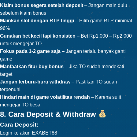
Klaim bonus segera setelah deposit
– Jangan main dulu
sebelum klaim bonus
Mainkan slot dengan RTP tinggi
– Pilih game RTP minimal
96%
Gunakan bet kecil tapi konsisten
– Bet Rp1.000 – Rp2.000
untuk mengejar TO
Fokus pada 1-2 game saja
– Jangan terlalu banyak ganti
game
Manfaatkan fitur buy bonus
– Jika TO sudah mendekati
target
Jangan terburu-buru withdraw
– Pastikan TO sudah
terpenuhi
Hindari main di game volatilitas rendah
– Karena sulit
mengejar TO besar
8. Cara Deposit & Withdraw
Cara Deposit:
Login ke akun EXABET88