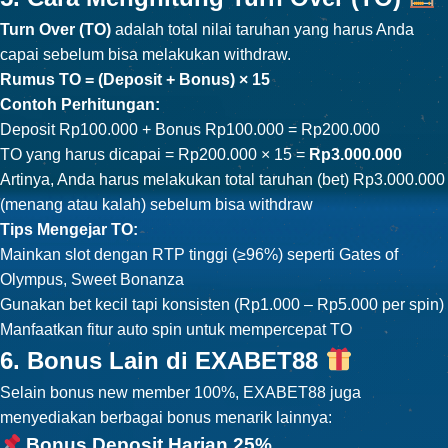
Turn Over (TO)
adalah total nilai taruhan yang harus Anda
capai sebelum bisa melakukan withdraw.
Rumus TO = (Deposit + Bonus) × 15
Contoh Perhitungan:
Deposit Rp100.000 + Bonus Rp100.000 = Rp200.000
TO yang harus dicapai = Rp200.000 × 15 =
Rp3.000.000
Artinya, Anda harus melakukan total taruhan (bet) Rp3.000.000
(menang atau kalah) sebelum bisa withdraw
Tips Mengejar TO:
Mainkan slot dengan RTP tinggi (≥96%) seperti Gates of
Olympus, Sweet Bonanza
Gunakan bet kecil tapi konsisten (Rp1.000 – Rp5.000 per spin)
Manfaatkan fitur auto spin untuk mempercepat TO
6. Bonus Lain di EXABET88
Selain bonus new member 100%, EXABET88 juga
menyediakan berbagai bonus menarik lainnya:
Bonus Deposit Harian 25%