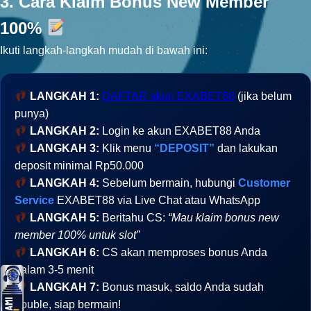
3. Cara Klaim Bonus New Member
100%
Ikuti langkah-langkah mudah di bawah ini:
LANGKAH 1:
DAFTAR akun EXABET88
(jika belum
punya)
LANGKAH 2:
Login ke akun EXABET88 Anda
LANGKAH 3:
Klik menu
“DEPOSIT”
dan lakukan
deposit minimal Rp50.000
LANGKAH 4:
Sebelum bermain, hubungi
Customer
Service
EXABET88 via Live Chat atau WhatsApp
LANGKAH 5:
Beritahu CS:
“Mau klaim bonus new
member 100% untuk slot”
LANGKAH 6:
CS akan memproses bonus Anda
dalam 3-5 menit
LANGKAH 7:
Bonus masuk, saldo Anda sudah
double, siap bermain!