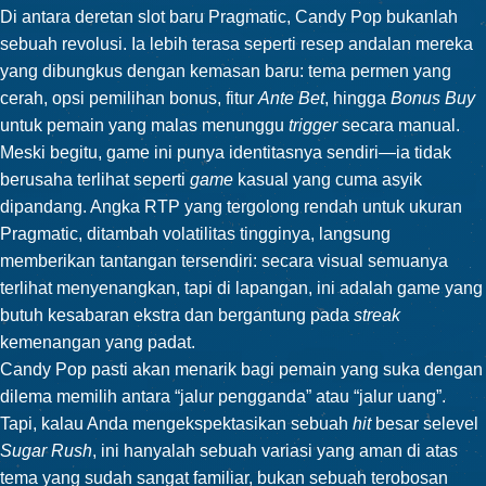
Di antara deretan slot baru Pragmatic, Candy Pop bukanlah
sebuah revolusi. Ia lebih terasa seperti resep andalan mereka
yang dibungkus dengan kemasan baru: tema permen yang
cerah, opsi pemilihan bonus, fitur
Ante Bet
, hingga
Bonus Buy
untuk pemain yang malas menunggu
trigger
secara manual.
Meski begitu, game ini punya identitasnya sendiri—ia tidak
berusaha terlihat seperti
game
kasual yang cuma asyik
dipandang. Angka RTP yang tergolong rendah untuk ukuran
Pragmatic, ditambah volatilitas tingginya, langsung
memberikan tantangan tersendiri: secara visual semuanya
terlihat menyenangkan, tapi di lapangan, ini adalah game yang
butuh kesabaran ekstra dan bergantung pada
streak
kemenangan yang padat.
Candy Pop pasti akan menarik bagi pemain yang suka dengan
dilema memilih antara “jalur pengganda” atau “jalur uang”.
Tapi, kalau Anda mengekspektasikan sebuah
hit
besar selevel
Sugar Rush
, ini hanyalah sebuah variasi yang aman di atas
tema yang sudah sangat familiar, bukan sebuah terobosan