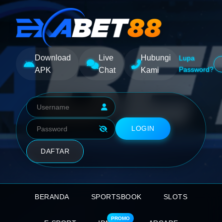
Download
Live
Hubungi
Lupa
Password?
APK
Chat
Kami
LOGIN
DAFTAR
BERANDA
SPORTSBOOK
SLOTS
PROMO