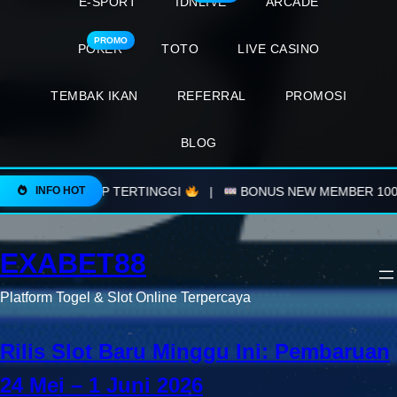
E-SPORT
IDNLIVE
ARCADE
PROMO
POKER
TOTO
LIVE CASINO
TEMBAK IKAN
REFERRAL
PROMOSI
BLOG
INFO HOT
INGGI
|
BONUS NEW MEMBER 100%
|
WITHDRAW C
Skip
to
EXABET88
content
Platform Togel & Slot Online Terpercaya
Rilis Slot Baru Minggu Ini: Pembaruan
24 Mei – 1 Juni 2026