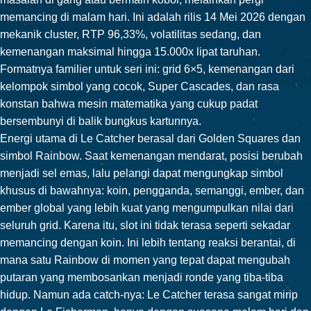
memancing di malam hari. Ini adalah rilis 14 Mei 2026 dengan
mekanik cluster, RTP 96,33%, volatilitas sedang, dan
kemenangan maksimal hingga 15.000x lipat taruhan.
Formatnya familier untuk seri ini: grid 6×5, kemenangan dari
kelompok simbol yang cocok, Super Cascades, dan rasa
konstan bahwa mesin matematika yang cukup padat
bersembunyi di balik bungkus kartunnya.
Energi utama di Le Catcher berasal dari Golden Squares dan
simbol Rainbow. Saat kemenangan mendarat, posisi berubah
menjadi sel emas, lalu pelangi dapat mengungkap simbol
khusus di bawahnya: koin, pengganda, semanggi, ember, dan
ember global yang lebih kuat yang mengumpulkan nilai dari
seluruh grid. Karena itu, slot ini tidak terasa seperti sekadar
memancing dengan koin. Ini lebih tentang reaksi berantai, di
mana satu Rainbow di momen yang tepat dapat mengubah
putaran yang membosankan menjadi ronde yang tiba-tiba
hidup. Namun ada catch-nya: Le Catcher terasa sangat mirip