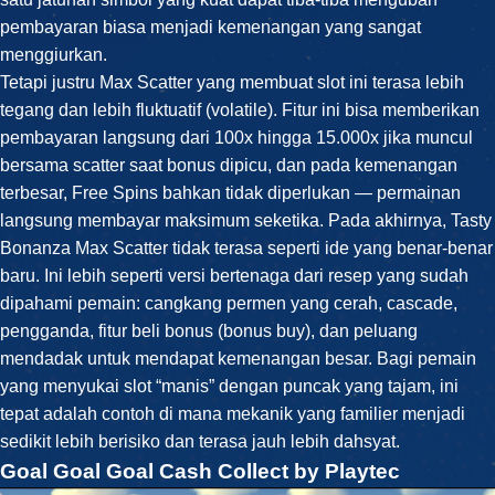
pembayaran biasa menjadi kemenangan yang sangat
menggiurkan.
Tetapi justru Max Scatter yang membuat slot ini terasa lebih
tegang dan lebih fluktuatif (volatile). Fitur ini bisa memberikan
pembayaran langsung dari 100x hingga 15.000x jika muncul
bersama scatter saat bonus dipicu, dan pada kemenangan
terbesar, Free Spins bahkan tidak diperlukan — permainan
langsung membayar maksimum seketika. Pada akhirnya, Tasty
Bonanza Max Scatter tidak terasa seperti ide yang benar-benar
baru. Ini lebih seperti versi bertenaga dari resep yang sudah
dipahami pemain: cangkang permen yang cerah, cascade,
pengganda, fitur beli bonus (bonus buy), dan peluang
mendadak untuk mendapat kemenangan besar. Bagi pemain
yang menyukai slot “manis” dengan puncak yang tajam, ini
tepat adalah contoh di mana mekanik yang familier menjadi
sedikit lebih berisiko dan terasa jauh lebih dahsyat.
Goal Goal Goal Cash Collect by Playtec