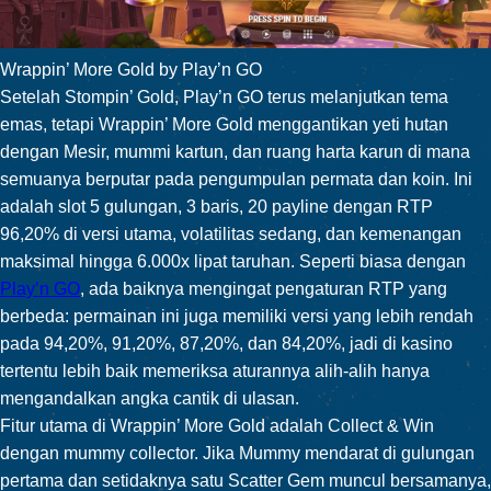
Wrappin’ More Gold by Play’n GO
Setelah Stompin’ Gold, Play’n GO terus melanjutkan tema
emas, tetapi Wrappin’ More Gold menggantikan yeti hutan
dengan Mesir, mummi kartun, dan ruang harta karun di mana
semuanya berputar pada pengumpulan permata dan koin. Ini
adalah slot 5 gulungan, 3 baris, 20 payline dengan RTP
96,20% di versi utama, volatilitas sedang, dan kemenangan
maksimal hingga 6.000x lipat taruhan. Seperti biasa dengan
Play’n GO
, ada baiknya mengingat pengaturan RTP yang
berbeda: permainan ini juga memiliki versi yang lebih rendah
pada 94,20%, 91,20%, 87,20%, dan 84,20%, jadi di kasino
tertentu lebih baik memeriksa aturannya alih-alih hanya
mengandalkan angka cantik di ulasan.
Fitur utama di Wrappin’ More Gold adalah Collect & Win
dengan mummy collector. Jika Mummy mendarat di gulungan
pertama dan setidaknya satu Scatter Gem muncul bersamanya,