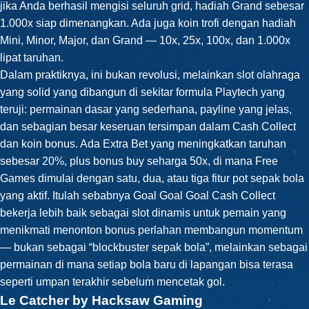
jika Anda berhasil mengisi seluruh grid, hadiah Grand sebesar
1.000x siap dimenangkan. Ada juga koin trofi dengan hadiah
Mini, Minor, Major, dan Grand — 10x, 25x, 100x, dan 1.000x
lipat taruhan.
Dalam praktiknya, ini bukan revolusi, melainkan slot olahraga
yang solid yang dibangun di sekitar formula Playtech yang
teruji: permainan dasar yang sederhana, payline yang jelas,
dan sebagian besar keseruan tersimpan dalam Cash Collect
dan koin bonus. Ada Extra Bet yang meningkatkan taruhan
sebesar 20%, plus bonus buy seharga 50x, di mana Free
Games dimulai dengan satu, dua, atau tiga fitur pot sepak bola
yang aktif. Itulah sebabnya Goal Goal Goal Cash Collect
bekerja lebih baik sebagai slot dinamis untuk pemain yang
menikmati menonton bonus perlahan membangun momentum
— bukan sebagai “blockbuster sepak bola”, melainkan sebagai
permainan di mana setiap bola baru di lapangan bisa terasa
seperti umpan terakhir sebelum mencetak gol.
Le Catcher by Hacksaw Gaming